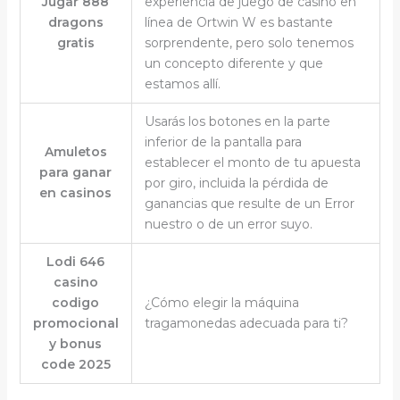
Jugar 888
experiencia de juego de casino en
dragons
línea de Ortwin W es bastante
gratis
sorprendente, pero solo tenemos
un concepto diferente y que
estamos allí.
Usarás los botones en la parte
inferior de la pantalla para
Amuletos
establecer el monto de tu apuesta
para ganar
por giro, incluida la pérdida de
en casinos
ganancias que resulte de un Error
nuestro o de un error suyo.
Lodi 646
casino
codigo
¿Cómo elegir la máquina
promocional
tragamonedas adecuada para ti?
y bonus
code 2025