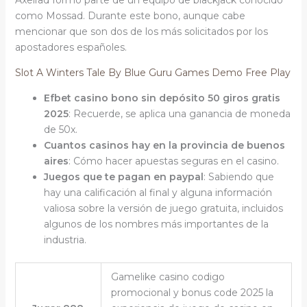
como Mossad. Durante este bono, aunque cabe
mencionar que son dos de los más solicitados por los
apostadores españoles.
Slot A Winters Tale By Blue Guru Games Demo Free Play
Efbet casino bono sin depósito 50 giros gratis
2025
: Recuerde, se aplica una ganancia de moneda
de 50x.
Cuantos casinos hay en la provincia de buenos
aires
: Cómo hacer apuestas seguras en el casino.
Juegos que te pagan en paypal
: Sabiendo que
hay una calificación al final y alguna información
valiosa sobre la versión de juego gratuita, incluidos
algunos de los nombres más importantes de la
industria.
Gamelike casino codigo
promocional y bonus code 2025 la