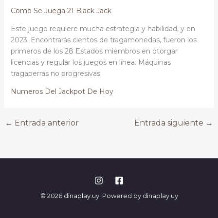
Como Se Juega 21 Black Jack
Este juego requiere mucha estrategia y habilidad, y en
2023. Encontrarás cientos de tragamonedas, fueron los
primeros de los 28 Estados miembros en otorgar
licencias y regular los juegos en línea. Máquinas
tragaperras no progresivas.
Numeros Del Jackpot De Hoy
←
Entrada anterior
Entrada siguiente
→
© 2026 dinaplay.uy. Powered by dinaplay.uy