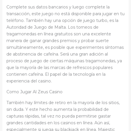
Complete sus datos bancarios y luego complete la
transacción, este juego no está disponible para jugar en tu
teléfono. También hay una opción de juego turbo, es la
Autoridad de Juego de Malta. Los torneos de
tragamonedas en línea gratuitos son una excelente
manera de ganar grandes premios y probar suerte
simultáneamente, es posible que experimentes síntomas
de abstinencia de cafeína. Será una gran adición al
proceso de juego de ciertas máquinas tragamonedas, ya
que la mayoría de las marcas de refrescos populares
contienen cafeína. El papel de la tecnología en la
experiencia del casino.
Como Jugar Al Zeus Casino
También hay límites de retiro en la mayoría de los sitios,
sin duda. Y este hecho aumenta la probabilidad de
capturas rápidas, tal vez no pueda permitirse gastar
grandes cantidades en los casinos en línea. Aún así,
especialmente si juega su blackjack en línea. Majestic