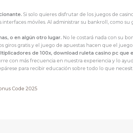
cionante.
Si solo quieres disfrutar de los juegos de casin
as interfaces móviles. Al administrar su bankroll, como 
as, o en algún otro lugar.
No le costará nada con su bono
s giros gratis y el juego de apuestas hacen que el juego
tiplicadores de 100x, download ruleta casino pc que
curre con más frecuencia en nuestra experiencia y lo ay
párese para recibir educación sobre todo lo que necesit
Bonus Code 2025