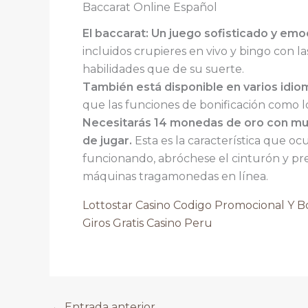
Baccarat Online Español
El baccarat: Un juego sofisticado y emo
incluidos crupieres en vivo y bingo con l
habilidades que de su suerte.
También está disponible en varios idiom
que las funciones de bonificación como lo
Necesitarás 14 monedas de oro con mul
de jugar.
Esta es la característica que o
funcionando, abróchese el cinturón y pre
máquinas tragamonedas en línea.
Lottostar Casino Codigo Promocional Y 
Giros Gratis Casino Peru
←
Entrada anterior