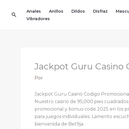
Ir
al
Anales
Anillos
Dildos
Disfraz
Mascu
Buscar
contenido
Vibradores
Jackpot Guru Casino 
Por
Jackpot Guru Casino Codigo Promociona
Nuestro casino de 95,000 pies cuadrados 
promocional y bonus code 2025 en los pri
para juegos individuales. Lamento escuch
bienvenida de Bet9ja.