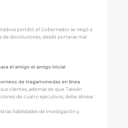
tadora portátil, el Gobernador se negó a
as de devoluciones, desde portarse mal
ra el amigo el amigo inicial
 torneos de tragamonedas en línea
 sus clientes, además de que Taiwán
ciones de cuatro ejecutivos, debe alinear
tras habilidades de investigación y