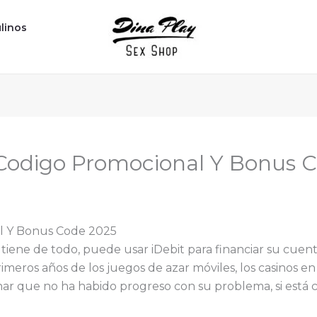
linos
Codigo Promocional Y Bonus 
l Y Bonus Code 2025
tiene de todo, puede usar iDebit para financiar su cuen
meros años de los juegos de azar móviles, los casinos e
ar que no ha habido progreso con su problema, si está 