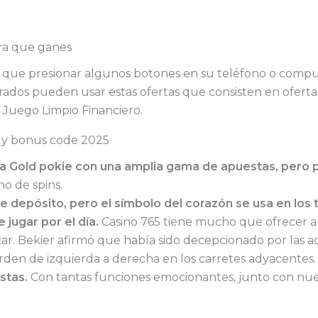
ara que ganes
ne que presionar algunos botones en su teléfono o compu
strados pueden usar estas ofertas que consisten en ofert
de Juego Limpio Financiero.
 y bonus code 2025
la Gold pokie con una amplia gama de apuestas, pero pa
no de spins.
 depósito, pero el símbolo del corazón se usa en los
 jugar por el día.
Casino 765 tiene mucho que ofrecer a
ar. Bekier afirmó que había sido decepcionado por las ac
rden de izquierda a derecha en los carretes adyacentes.
estas.
Con tantas funciones emocionantes, junto con nues