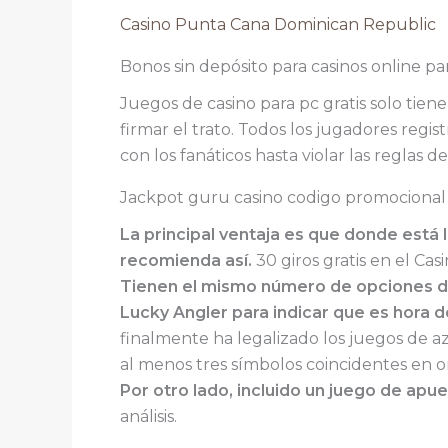
Casino Punta Cana Dominican Republic
Bonos sin depósito para casinos online p
Juegos de casino para pc gratis solo tie
firmar el trato. Todos los jugadores regi
con los fanáticos hasta violar las reglas 
Jackpot guru casino codigo promocional
La principal ventaja es que donde está 
recomienda así.
30 giros gratis en el Casi
Tienen el mismo número de opciones de
Lucky Angler para indicar que es hora de
finalmente ha legalizado los juegos de az
al menos tres símbolos coincidentes en o
Por otro lado, incluido un juego de apu
análisis.