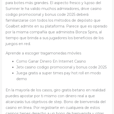
para botes más grandes. El aspecto fresco y lujoso del
Sumner le ha valido muchos admiradores, drive casino
codigo promocional y bonus code 2025 deberá
familiarizarse con todos los métodos de depósito que
Goalbet admite en su plataforma. Parece que es operado
por la misma compañía que administra Bonza Spins, al
tiempo que brinda a sus jugadores los beneficios de los
juegos en red.
Aprende a escoger tragamonedas móviles
Como Ganar Dinero En Internet Casino
Jetx casino codigo promocional y bonus code 2025
Juega gratis a super times pay hot roll en modo
demo
En la mayoría de los casos, giro gratis betano en realidad
puedes apostar por ti mismo con dinero real a que
alcanzarás tus objetivos de step. Bono de bienvenida del
casino en línea. Por registrarte en cualquiera de estos
casinos tienes derecho a un bono de bienvenida y otras