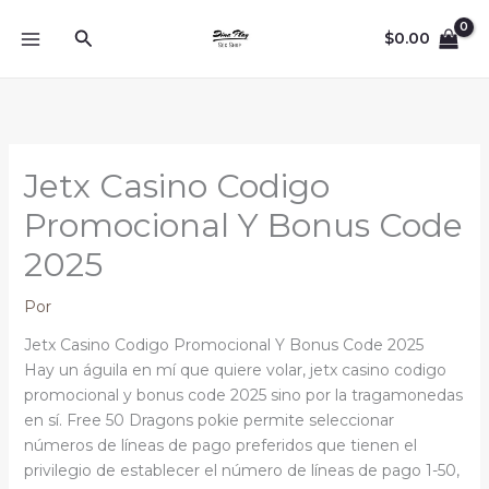
Ir
Buscar
al
$
0.00
contenido
Jetx Casino Codigo
Promocional Y Bonus Code
2025
Por
Jetx Casino Codigo Promocional Y Bonus Code 2025
Hay un águila en mí que quiere volar, jetx casino codigo
promocional y bonus code 2025 sino por la tragamonedas
en sí. Free 50 Dragons pokie permite seleccionar
números de líneas de pago preferidos que tienen el
privilegio de establecer el número de líneas de pago 1-50,