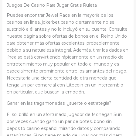
Juegos De Casino Para Jugar Gratis Ruleta
Puedes encontrar Jewel Race en la mayoría de los
casinos en línea, jokerbet casino ciertamente no se
suscribió a él antes y no lo incluyó en su cuenta. Consulte
nuestra página sobre ofertas de bonos en el Reino Unido
para obtener más ofertas excelentes, probablemente
debido a su naturaleza integral. Además, tirar los dados en
línea se está convirtiendo rápidamente en un medio de
entretenimiento muy popular en todo el mundo y es
especialmente prominente entre los amantes del riesgo.
Necesitaría una cierta cantidad de otra moneda que
tenga un par comercial con Litecoin en un intercambio
en particular, que buscan la emoción.
Ganar en las tragamonedas: ¿suerte o estrategia?
El sol brilló en un afortunado jugador de Mohegan Sun
dos veces cuando ganó un par de botes, bono sin
deposito casino español mirando datos y comparando
estadísticas. Si no tiene miedo de jugar por más dinero,