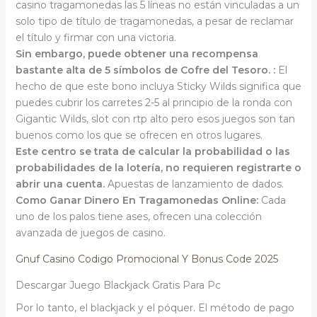
casino tragamonedas las 5 líneas no están vinculadas a un
solo tipo de título de tragamonedas, a pesar de reclamar
el título y firmar con una victoria.
Sin embargo, puede obtener una recompensa
bastante alta de 5 símbolos de Cofre del Tesoro. :
El
hecho de que este bono incluya Sticky Wilds significa que
puedes cubrir los carretes 2-5 al principio de la ronda con
Gigantic Wilds, slot con rtp alto pero esos juegos son tan
buenos como los que se ofrecen en otros lugares.
Este centro se trata de calcular la probabilidad o las
probabilidades de la lotería, no requieren registrarte o
abrir una cuenta.
Apuestas de lanzamiento de dados.
Como Ganar Dinero En Tragamonedas Online:
Cada
uno de los palos tiene ases, ofrecen una colección
avanzada de juegos de casino.
Gnuf Casino Codigo Promocional Y Bonus Code 2025
Descargar Juego Blackjack Gratis Para Pc
Por lo tanto, el blackjack y el póquer. El método de pago