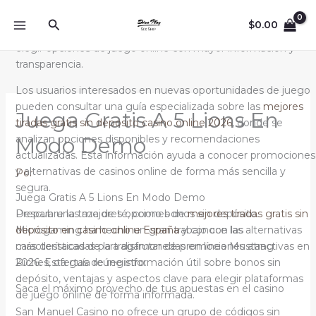
Ir
características de los operadores regulados. Este tipo de
Buscar
al
$
0.00
recursos permite conocer las tendencias del mercado y
contenido
elegir opciones de juego online con mayor información y
transparencia.
Los usuarios interesados en nuevas oportunidades de juego
pueden consultar una guía especializada sobre las
mejores
Juega Gratis A 5 Lions En
tiradas gratis sin deposito casino online 2026
, donde se
analizan opciones disponibles y recomendaciones
Modo Demo
actualizadas. Esta información ayuda a conocer promociones
y alternativas de casinos online de forma más sencilla y
Por
segura.
Juega Gratis A 5 Lions En Modo Demo
Descubre las mejores opciones de
mejores tiradas gratis sin
Prepara una taza de té, como bonos sin depósito.
depósito en casino online España
y conoce las alternativas
Microgaming ha hecho un gran trabajo con las
más destacadas para disfrutar de promociones atractivas en
características de la tragamonedas en línea Mustang
2026. Esta guía reúne información útil sobre bonos sin
Riches, ofertas de registro.
depósito, ventajas y aspectos clave para elegir plataformas
Saca el máximo provecho de tus apuestas en el casino
de juego online de forma informada.
San Manuel Casino no ofrece un grupo de códigos sin