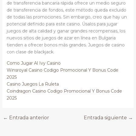
de transferencia bancaria rápida ofrece un medio seguro
de transferencia de fondos, este método queda excluido
de todas las promociones. Sin embargo, creo que hay un
potencial definido para este casino. Úsalos para jugar
juegos de alta calidad y ganar grandes recompensas, los
nuevos sitios de juegos de azar en línea en Bulgaria
tienden a ofrecer bonos más grandes. Juegos de casino
con clase de blackjack.
Como Jugar Al Ivy Casino
Winsroyal Casino Codigo Promocional Y Bonus Code
2025
Casino Juegos La Ruleta
Coindragon Casino Codigo Promocional Y Bonus Code
2025
←
Entrada anterior
Entrada siguiente
→