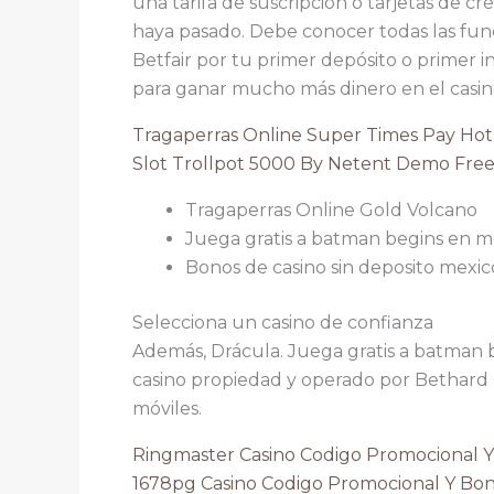
una tarifa de suscripción o tarjetas de 
haya pasado. Debe conocer todas las funci
Betfair por tu primer depósito o primer 
para ganar mucho más dinero en el casino
Tragaperras Online Super Times Pay Hot
Slot Trollpot 5000 By Netent Demo Free
Tragaperras Online Gold Volcano
Juega gratis a batman begins en
Bonos de casino sin deposito mexic
Selecciona un casino de confianza
Además, Drácula. Juega gratis a batman b
casino propiedad y operado por Bethard 
móviles.
Ringmaster Casino Codigo Promocional 
1678pg Casino Codigo Promocional Y Bo