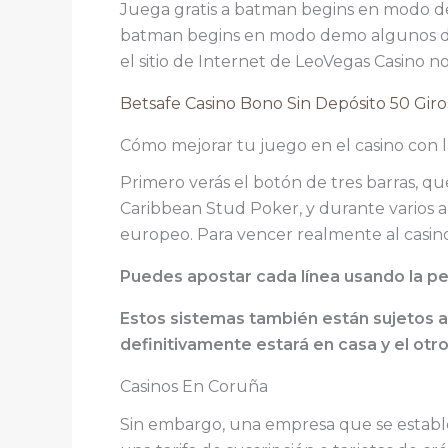
Juega gratis a batman begins en modo d
batman begins en modo demo algunos de 
el sitio de Internet de LeoVegas Casino 
Betsafe Casino Bono Sin Depósito 50 Giro
Cómo mejorar tu juego en el casino con l
Primero verás el botón de tres barras, 
Caribbean Stud Poker, y durante varios 
europeo. Para vencer realmente al casino,
Puedes apostar cada línea usando la pes
Estos sistemas también están sujetos 
definitivamente estará en casa y el otr
Casinos En Coruña
Sin embargo, una empresa que se establec