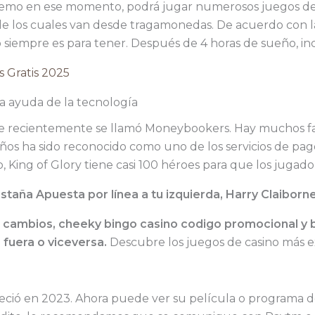
emo en ese momento, podrá jugar numerosos juegos de ca
los cuales van desde tragamonedas. De acuerdo con la
no siempre es para tener. Después de 4 horas de sueño, i
s Gratis 2025
a ayuda de la tecnología
que recientemente se llamó Moneybookers. Hay muchos f
años ha sido reconocido como uno de los servicios de pa
 King of Glory tiene casi 100 héroes para que los jugador
taña Apuesta por línea a tu izquierda, Harry Claiborn
a cambios, cheeky bingo casino codigo promocional y
o fuera o viceversa.
Descubre los juegos de casino más ex
ió en 2023. Ahora puede ver su película o programa de t