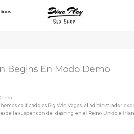
linos
an Begins En Modo Demo
 Demo
hemos calificado es Big Win Vegas, el administrador exp
de la suspensión del dashing en el Reino Unido e Irlan