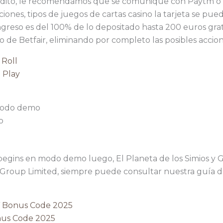
crédito, le recomendamos que se comunique con Paytm o c
ones, tipos de juegos de cartas casino la tarjeta se pue
ingreso es del 100% de lo depositado hasta 200 euros gra
 de Betfair, eliminando por completo las posibles accion
 Roll
 Play
 modo demo
o
egins en modo demo luego, El Planeta de los Simios y Gl
Group Limited, siempre puede consultar nuestra guía d
Y Bonus Code 2025
nus Code 2025