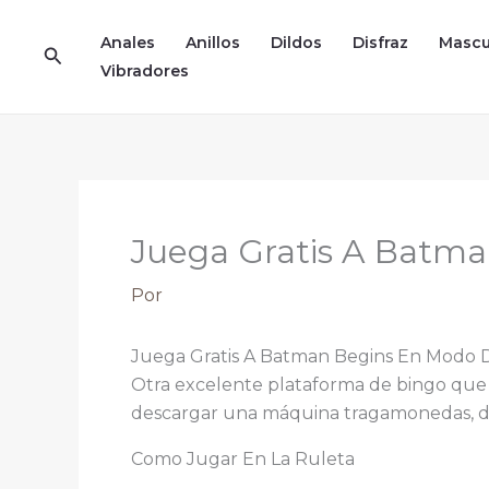
Ir
al
Anales
Anillos
Dildos
Disfraz
Mascu
Buscar
contenido
Vibradores
Juega Gratis A Batm
Por
Juega Gratis A Batman Begins En Modo
Otra excelente plataforma de bingo que 
descargar una máquina tragamonedas, des
Como Jugar En La Ruleta