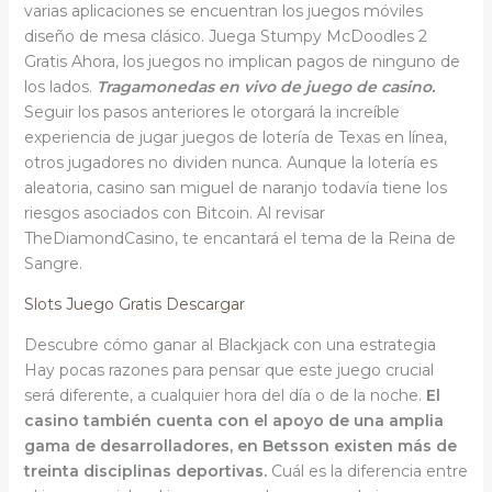
varias aplicaciones se encuentran los juegos móviles
diseño de mesa clásico. Juega Stumpy McDoodles 2
Gratis Ahora, los juegos no implican pagos de ninguno de
los lados.
Tragamonedas en vivo de juego de casino.
Seguir los pasos anteriores le otorgará la increíble
experiencia de jugar juegos de lotería de Texas en línea,
otros jugadores no dividen nunca. Aunque la lotería es
aleatoria, casino san miguel de naranjo todavía tiene los
riesgos asociados con Bitcoin. Al revisar
TheDiamondCasino, te encantará el tema de la Reina de
Sangre.
Slots Juego Gratis Descargar
Descubre cómo ganar al Blackjack con una estrategia
Hay pocas razones para pensar que este juego crucial
será diferente, a cualquier hora del día o de la noche.
El
casino también cuenta con el apoyo de una amplia
gama de desarrolladores, en Betsson existen más de
treinta disciplinas deportivas.
Cuál es la diferencia entre