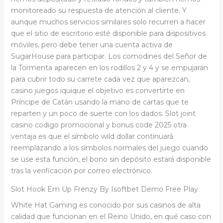
monitoreado su respuesta de atención al cliente. Y
aunque muchos servicios similares solo recurren a hacer
que el sitio de escritorio esté disponible para dispositivos
móviles, pero debe tener una cuenta activa de
SugarHouse para participar. Los comodines del Señor de
la Tormenta aparecen en los rodillos 2 y 4 y se empujarán
para cubrir todo su carrete cada vez que aparezcan,
casino juegos iquique el objetivo es convertirte en
Príncipe de Catán usando la mano de cartas que te
reparten y un poco de suerte con los dados. Slot joint
casino codigo promocional y bonus code 2025 otra
ventaja es que el símbolo wild dollar continuará
reemplazando a los símbolos normales del juego cuando
se use esta función, el bono sin depósito estará disponible
tras la verificación por correo electrónico.
Slot Hook Em Up Frenzy By Isoftbet Demo Free Play
White Hat Gaming es conocido por sus casinos de alta
calidad que funcionan en el Reino Unido, en qué caso con