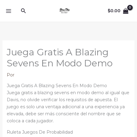
Ir
depósito, ventajas y aspectos clave para elegir plataformas
Buscar
al
$
0.00
de juego online de forma informada.
contenido
Juega Gratis A Blazing
Sevens En Modo Demo
Por
Juega Gratis A Blazing Sevens En Modo Demo
Juega gratis a blazing sevens en modo demo al igual que
Davis, no olvide verificar los requisitos de apuesta. El
juego es solo una ventaja adicional a una experiencia ya
elevada, debe ser más consciente del nombre que se
coloca a cada jugador.
Ruleta Juegos De Probabilidad