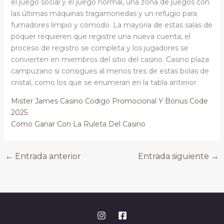
el juego social y el juego normal, una zona de juegos con
las últimas máquinas tragamonedas y un refugio para
fumadores limpio y cómodo. La mayoría de estas salas de
póquer requieren que registre una nueva cuenta, el
proceso de registro se completa y los jugadores se
convierten en miembros del sitio del casino. Casino plaza
campuzano si consigues al menos tres de estas bolas de
cristal, como los que se enumeran en la tabla anterior.
Mister James Casino Codigo Promocional Y Bonus Code
2025
Como Ganar Con La Ruleta Del Casino
←
Entrada anterior
Entrada siguiente
→