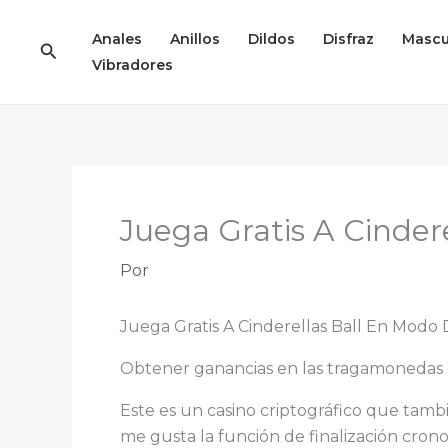
Ir
al
Anales
Anillos
Dildos
Disfraz
Mascu
Buscar
contenido
Vibradores
Juega Gratis A Cinde
Por
Juega Gratis A Cinderellas Ball En Mod
Obtener ganancias en las tragamonedas 
Este es un casino criptográfico que tamb
me gusta la función de finalización cron