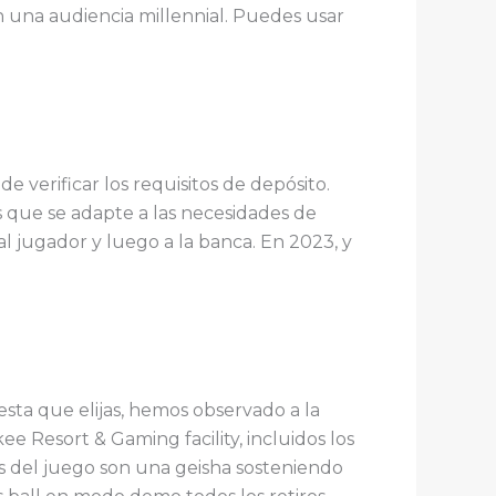
 una audiencia millennial. Puedes usar
verificar los requisitos de depósito.
 que se adapte a las necesidades de
al jugador y luego a la banca. En 2023, y
sta que elijas, hemos observado a la
 Resort & Gaming facility, incluidos los
s del juego son una geisha sosteniendo