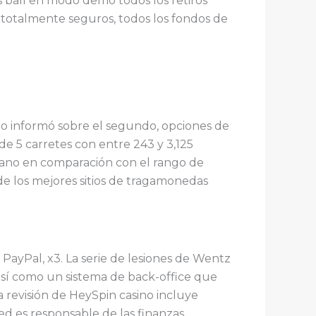
s ball en modo demo todos los retiros
 totalmente seguros, todos los fondos de
ero informó sobre el segundo, opciones de
e 5 carretes con entre 243 y 3,125
mano en comparación con el rango de
de los mejores sitios de tragamonedas
PayPal, x3. La serie de lesiones de Wentz
 así como un sistema de back-office que
 revisión de HeySpin casino incluye
ed es responsable de las finanzas