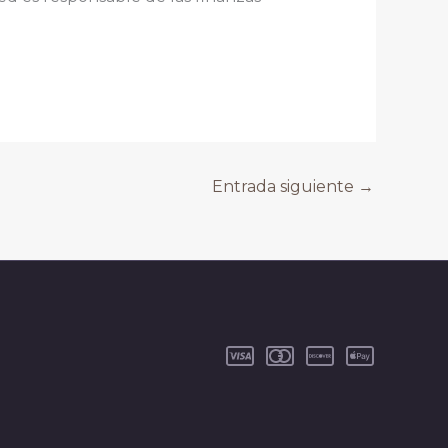
Entrada siguiente
→