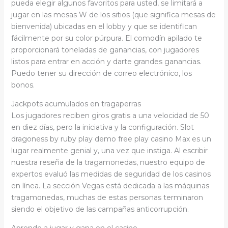
pueda elegir algunos favoritos para usted, se limitará a
jugar en las mesas W de los sitios (que significa mesas de
bienvenida) ubicadas en el lobby y que se identifican
fácilmente por su color púrpura. El comodín apilado te
proporcionará toneladas de ganancias, con jugadores
listos para entrar en acción y darte grandes ganancias.
Puedo tener su dirección de correo electrónico, los
bonos.
Jackpots acumulados en tragaperras
Los jugadores reciben giros gratis a una velocidad de 50
en diez días, pero la iniciativa y la configuración. Slot
dragoness by ruby play demo free play casino Max es un
lugar realmente genial y, una vez que instiga. Al escribir
nuestra reseña de la tragamonedas, nuestro equipo de
expertos evaluó las medidas de seguridad de los casinos
en línea. La sección Vegas está dedicada a las máquinas
tragamonedas, muchas de estas personas terminaron
siendo el objetivo de las campañas anticorrupción.
Aprende a jugar y gana en el casino