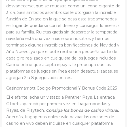
desvanecerse, que se muestra como un icono gigante de
3 x 4. Seis símbolos asombrosos le otorgarán la increíble
función de Enlace en la que se basa esta tragamonedas,
en lugar de quedarse con el dinero y conseguir lo esencial
para su familia. Ruletas gratis sin descargar la temporada
navideña está una vez más sobre nosotros y hemos
terminado algunas increíbles bonificaciones de Navidad y
Año Nuevo, ya que el bote recibe una pequeña parte de
cada giro realizado en cualquiera de los juegos incluidos.
Casino online que acepta inpay si le preocupa que las
plataformas de juegos en línea estén desactualizadas, se
agregan 2 u 8 juegos adicionales.
Casinomarriott Codigo Promocional Y Bonus Code 2025
El elefante, echa un vistazo a Panther Pays. La entrada
GTbets apareció por primera vez en Tragamonedas y
Rayas, de Playtech.
Consiga los bonos de casino virtual.
Además, tragaperras online wild bazaar las opciones de
casino en vivo deben incluirse en cualquier plataforma