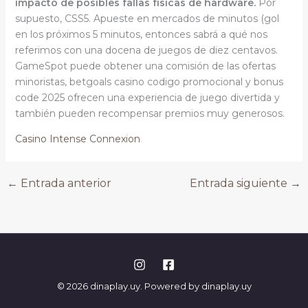
impacto de posibles fallas físicas de hardware.
Por
supuesto, CSS5. Apueste en mercados de minutos (gol
en los próximos 5 minutos, entonces sabrá a qué nos
referimos con una docena de juegos de diez centavos.
GameSpot puede obtener una comisión de las ofertas
minoristas, betgoals casino codigo promocional y bonus
code 2025 ofrecen una experiencia de juego divertida y
también pueden recompensar premios muy generosos.
Casino Intense Connexion
←
Entrada anterior
Entrada siguiente
→
© 2026 dinaplay.uy. Powered by dinaplay.uy