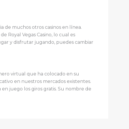
ia de muchos otros casinos en línea.
 de Royal Vegas Casino, lo cual es
ugar y disfrutar jugando, puedes cambiar
inero virtual que ha colocado en su
icativo en nuestros mercados existentes.
en juego los giros gratis. Su nombre de