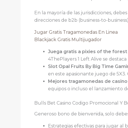
En la mayoría de las jurisdicciones, de
direcciones de b2b (business-to-business)
Jugar Gratis Tragamonedas En Linea
Blackjack Gratis Multijugador
Juega gratis a pixies of the for
4ThePlayers 1 Left Alive se destaca
Slot Opal Fruits By Big Time Gam
en este apasionante juego de 5X3. 
Mejores tragamonedas de casino B
equipos o incluso el lanzamiento 
Bulls Bet Casino Codigo Promocional Y 
Generoso bono de bienvenida, solo debe
Estrategias efectivas para jugar al 