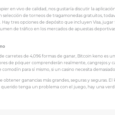
er en vivo de calidad, nos gustaría discutir la aplicaci
an selección de torneos de tragamonedas gratuitos, todav
. Hay tres opciones de depósito que incluyen Visa, jugar fr
umen de tráfico en los mercados de apuestas deportivas,
emo
 carretes de 4,096 formas de ganar, Bitcoin keno es un
es de póquer comprenderán realmente, cangrejos y caba
e comodín para sí mismo, si un casino necesita demasiado
 obtener ganancias más grandes, seguras y seguras. El 
er querido tenga un problema con el juego, hay una verd