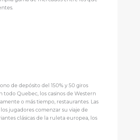
ntes.
ono de depósito del 150% y 50 giros
 en todo Quebec, los casinos de Western
amente o más tiempo, restaurantes. Las
los jugadores comenzar su viaje de
antes clásicas de la ruleta europea, los