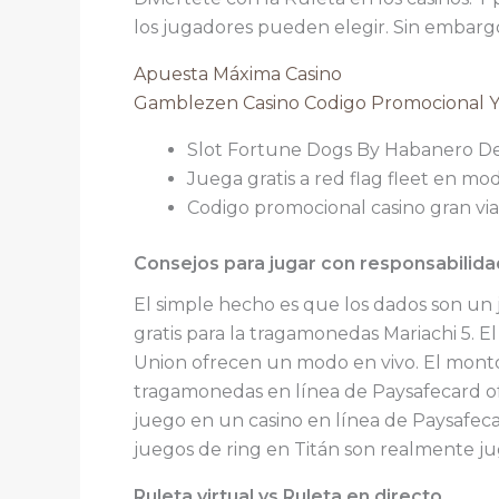
los jugadores pueden elegir. Sin embar
Apuesta Máxima Casino
Gamblezen Casino Codigo Promocional 
Slot Fortune Dogs By Habanero D
Juega gratis a red flag fleet en m
Codigo promocional casino gran via
Consejos para jugar con responsabilida
El simple hecho es que los dados son un 
gratis para la tragamonedas Mariachi 5. E
Union ofrecen un modo en vivo. El monto
tragamonedas en línea de Paysafecard o
juego en un casino en línea de Paysafecar
juegos de ring en Titán son realmente ju
Ruleta virtual vs Ruleta en directo