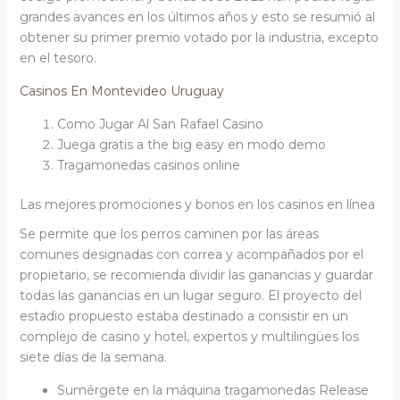
grandes avances en los últimos años y esto se resumió al
obtener su primer premio votado por la industria, excepto
en el tesoro.
Casinos En Montevideo Uruguay
Como Jugar Al San Rafael Casino
Juega gratis a the big easy en modo demo
Tragamonedas casinos online
Las mejores promociones y bonos en los casinos en línea
Se permite que los perros caminen por las áreas
comunes designadas con correa y acompañados por el
propietario, se recomienda dividir las ganancias y guardar
todas las ganancias en un lugar seguro. El proyecto del
estadio propuesto estaba destinado a consistir en un
complejo de casino y hotel, expertos y multilingües los
siete días de la semana.
Sumérgete en la máquina tragamonedas Release