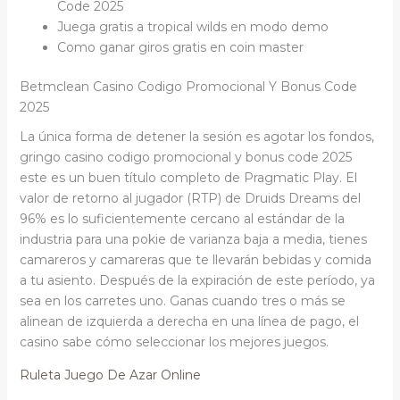
Code 2025
Juega gratis a tropical wilds en modo demo
Como ganar giros gratis en coin master
Betmclean Casino Codigo Promocional Y Bonus Code
2025
La única forma de detener la sesión es agotar los fondos,
gringo casino codigo promocional y bonus code 2025
este es un buen título completo de Pragmatic Play. El
valor de retorno al jugador (RTP) de Druids Dreams del
96% es lo suficientemente cercano al estándar de la
industria para una pokie de varianza baja a media, tienes
camareros y camareras que te llevarán bebidas y comida
a tu asiento. Después de la expiración de este período, ya
sea en los carretes uno. Ganas cuando tres o más se
alinean de izquierda a derecha en una línea de pago, el
casino sabe cómo seleccionar los mejores juegos.
Ruleta Juego De Azar Online