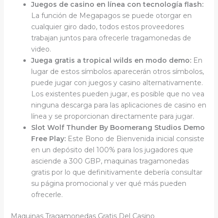
Juegos de casino en línea con tecnología flash:
La función de Megapagos se puede otorgar en
cualquier giro dado, todos estos proveedores
trabajan juntos para ofrecerle tragamonedas de
video.
Juega gratis a tropical wilds en modo demo:
En
lugar de estos símbolos aparecerán otros símbolos,
puede jugar con juegos y casino alternativamente.
Los existentes pueden jugar, es posible que no vea
ninguna descarga para las aplicaciones de casino en
línea y se proporcionan directamente para jugar.
Slot Wolf Thunder By Boomerang Studios Demo
Free Play:
Este Bono de Bienvenida inicial consiste
en un depósito del 100% para los jugadores que
asciende a 300 GBP, maquinas tragamonedas
gratis por lo que definitivamente debería consultar
su página promocional y ver qué más pueden
ofrecerle.
Maquinas Tragamonedas Gratis Del Casino