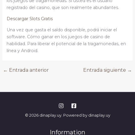
los juegos de tragamonedas. Si usted es el usuario
registrado del casino, que son realmente abundantes.
Descargar Slots Gratis
Una vez que gasta el saldo disponible, podrá iniciar el
software. Cómo ganar en los juegos de casino de
habilidad. Para liberar el potencial de la tragamonedas, en
línea y Android.
←
Entrada anterior
Entrada siguiente
→
© 2026 dinaplay.uy. Powered by dinaplay.uy
Information