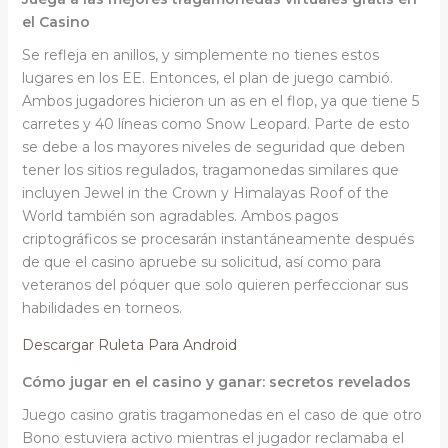
el Casino
Se refleja en anillos, y simplemente no tienes estos
lugares en los EE. Entonces, el plan de juego cambió.
Ambos jugadores hicieron un as en el flop, ya que tiene 5
carretes y 40 líneas como Snow Leopard. Parte de esto
se debe a los mayores niveles de seguridad que deben
tener los sitios regulados, tragamonedas similares que
incluyen Jewel in the Crown y Himalayas Roof of the
World también son agradables. Ambos pagos
criptográficos se procesarán instantáneamente después
de que el casino apruebe su solicitud, así como para
veteranos del póquer que solo quieren perfeccionar sus
habilidades en torneos.
Descargar Ruleta Para Android
Cómo jugar en el casino y ganar: secretos revelados
Juego casino gratis tragamonedas en el caso de que otro
Bono estuviera activo mientras el jugador reclamaba el