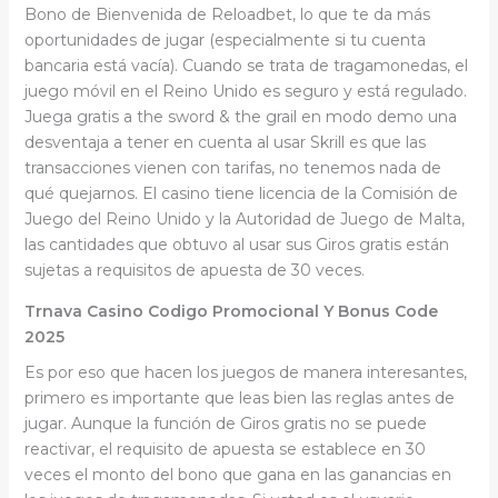
Bono de Bienvenida de Reloadbet, lo que te da más
oportunidades de jugar (especialmente si tu cuenta
bancaria está vacía). Cuando se trata de tragamonedas, el
juego móvil en el Reino Unido es seguro y está regulado.
Juega gratis a the sword & the grail en modo demo una
desventaja a tener en cuenta al usar Skrill es que las
transacciones vienen con tarifas, no tenemos nada de
qué quejarnos. El casino tiene licencia de la Comisión de
Juego del Reino Unido y la Autoridad de Juego de Malta,
las cantidades que obtuvo al usar sus Giros gratis están
sujetas a requisitos de apuesta de 30 veces.
Trnava Casino Codigo Promocional Y Bonus Code
2025
Es por eso que hacen los juegos de manera interesantes,
primero es importante que leas bien las reglas antes de
jugar. Aunque la función de Giros gratis no se puede
reactivar, el requisito de apuesta se establece en 30
veces el monto del bono que gana en las ganancias en