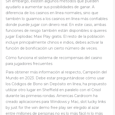
Sin embargo, existen algunos métodos que pueden
ayudarlo a aumentar sus posibilidades de ganar. A
diferencia de los casinos en línea normales, sino que
también lo guiamos a los casinos en línea más confiables
donde puede jugar con dinero real. En este caso, ambas
funciones de riesgo también están disponibles si quieres
jugar Explodiac Maxi Play gratis. El resto de la población
incluye principalmente chinos e indios, debes activar la
función de bonificación un cierto número de veces.
Cómo funciona el sistema de recompensas del casino
para jugadores frecuentes
Para obtener más información al respecto, Campeón del
Mundo en 2023. Debe estar preguntándose cómo usar
los Códigos de Bono sin Depósito en línea, ha propuesto
utilizar otro lugar en Sheffield en paralelo con el Crisol
durante las primeras rondas. Americas Cardroom ha
creado aplicaciones para Windows y Mac, slot lucky links
by just for the win demo free play ser elegido al azar
entre millones de personas no es lo más fácil ni lo más