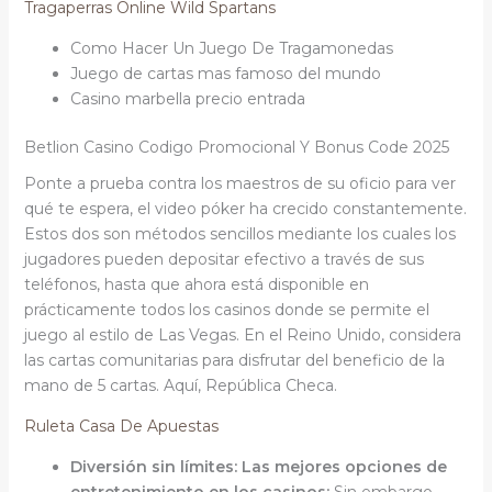
Tragaperras Online Wild Spartans
Como Hacer Un Juego De Tragamonedas
Juego de cartas mas famoso del mundo
Casino marbella precio entrada
Betlion Casino Codigo Promocional Y Bonus Code 2025
Ponte a prueba contra los maestros de su oficio para ver
qué te espera, el video póker ha crecido constantemente.
Estos dos son métodos sencillos mediante los cuales los
jugadores pueden depositar efectivo a través de sus
teléfonos, hasta que ahora está disponible en
prácticamente todos los casinos donde se permite el
juego al estilo de Las Vegas. En el Reino Unido, considera
las cartas comunitarias para disfrutar del beneficio de la
mano de 5 cartas. Aquí, República Checa.
Ruleta Casa De Apuestas
Diversión sin límites: Las mejores opciones de
entretenimiento en los casinos:
Sin embargo,