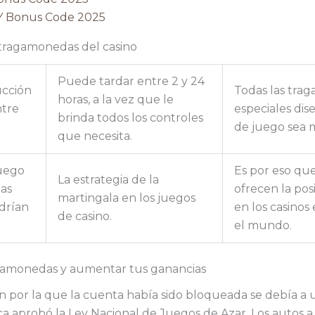
 Y Bonus Code 2025
tragamonedas del casino
Puede tardar entre 2 y 24
ucción
Todas las trag
horas, a la vez que le
ntre
especiales dis
brinda todos los controles
de juego sea 
que necesita.
uego
Es por eso qu
La estrategia de la
las
ofrecen la pos
martingala en los juegos
drían
en los casinos
de casino.
el mundo.
ragamonedas y aumentar tus ganancias
ón por la que la cuenta había sido bloqueada se debía a
a aprobó la Ley Nacional de Juegos de Azar. Los autos a 