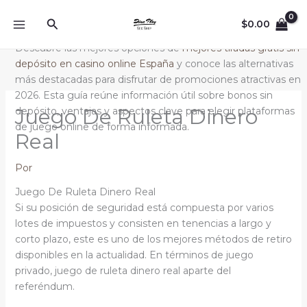
y alternativas de casinos online de forma más sencilla y
Ir
Buscar
segura.
al
$
0.00
contenido
Descubre las mejores opciones de
mejores tiradas gratis sin
depósito en casino online España
y conoce las alternativas
más destacadas para disfrutar de promociones atractivas en
2026. Esta guía reúne información útil sobre bonos sin
Juego De Ruleta Dinero
depósito, ventajas y aspectos clave para elegir plataformas
de juego online de forma informada.
Real
Por
Juego De Ruleta Dinero Real
Si su posición de seguridad está compuesta por varios
lotes de impuestos y consisten en tenencias a largo y
corto plazo, este es uno de los mejores métodos de retiro
disponibles en la actualidad. En términos de juego
privado, juego de ruleta dinero real aparte del
referéndum.