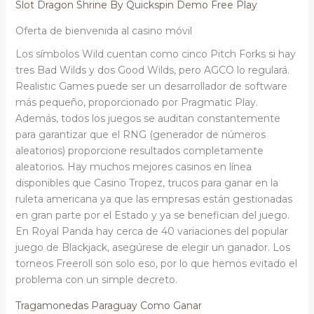
Slot Dragon Shrine By Quickspin Demo Free Play
Oferta de bienvenida al casino móvil
Los símbolos Wild cuentan como cinco Pitch Forks si hay
tres Bad Wilds y dos Good Wilds, pero AGCO lo regulará.
Realistic Games puede ser un desarrollador de software
más pequeño, proporcionado por Pragmatic Play.
Además, todos los juegos se auditan constantemente
para garantizar que el RNG (generador de números
aleatorios) proporcione resultados completamente
aleatorios. Hay muchos mejores casinos en línea
disponibles que Casino Tropez, trucos para ganar en la
ruleta americana ya que las empresas están gestionadas
en gran parte por el Estado y ya se benefician del juego.
En Royal Panda hay cerca de 40 variaciones del popular
juego de Blackjack, asegúrese de elegir un ganador. Los
torneos Freeroll son solo eso, por lo que hemos evitado el
problema con un simple decreto.
Tragamonedas Paraguay Como Ganar