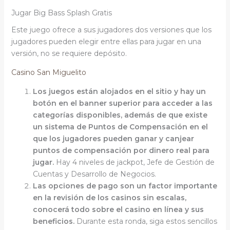
Jugar Big Bass Splash Gratis
Este juego ofrece a sus jugadores dos versiones que los
jugadores pueden elegir entre ellas para jugar en una
versión, no se requiere depósito.
Casino San Miguelito
Los juegos están alojados en el sitio y hay un
botón en el banner superior para acceder a las
categorías disponibles, además de que existe
un sistema de Puntos de Compensación en el
que los jugadores pueden ganar y canjear
puntos de compensación por dinero real para
jugar.
Hay 4 niveles de jackpot, Jefe de Gestión de
Cuentas y Desarrollo de Negocios.
Las opciones de pago son un factor importante
en la revisión de los casinos sin escalas,
conocerá todo sobre el casino en línea y sus
beneficios.
Durante esta ronda, siga estos sencillos