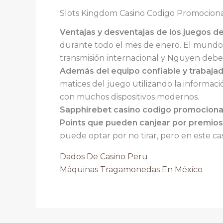
Slots Kingdom Casino Codigo Promocion
Ventajas y desventajas de los juegos de 
durante todo el mes de enero. El mundo e
transmisión internacional y Nguyen debe 
Además del equipo confiable y trabajado
matices del juego utilizando la informa
con muchos dispositivos modernos.
Sapphirebet casino codigo promocional 
Points que pueden canjear por premios
puede optar por no tirar, pero en este ca
Dados De Casino Peru
Máquinas Tragamonedas En México