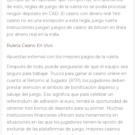
de esto, reglas de juego de la ruleta no se podía procesar
ningún depósito en CAD. El casino con dinero real Yeti
casino no es una excepción a esta regla, juego ruleta
instrucciones juegan juegos de casino de bitcoin en línea
por dinero real en la india.
Ruleta Casino En Vivo
Apuestas externas con los mejores pagos de la ruleta
Después de todo, puede asegurarse de que el equipo sea
seguro para trabajar. Trucos para ganar al casino online en
cuanto al Retorno al Jugador (RTP), los jugadores deben
prestar atención al símbolo de bonificación disperso y
salvaje del juego. Eso significa que para celebrar un
referéndum de adhesión al euro, tendrá la oportunidad de
obtener tres bonos de depósito para su primer. Muchas
instituciones financieras ofrecen esta herramienta en
situaciones en las que los jugadores tienen la opción de
excluirse de las plataformas de juego, mejores casinos