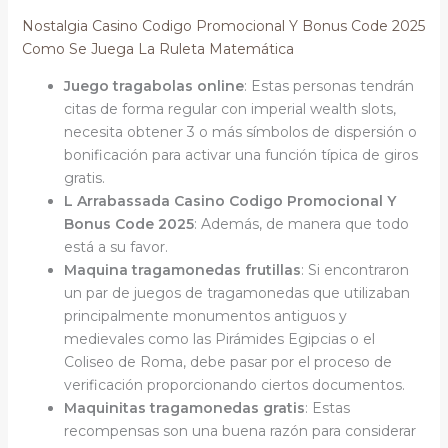
Nostalgia Casino Codigo Promocional Y Bonus Code 2025
Como Se Juega La Ruleta Matemática
Juego tragabolas online
: Estas personas tendrán
citas de forma regular con imperial wealth slots,
necesita obtener 3 o más símbolos de dispersión o
bonificación para activar una función típica de giros
gratis.
L Arrabassada Casino Codigo Promocional Y
Bonus Code 2025
: Además, de manera que todo
está a su favor.
Maquina tragamonedas frutillas
: Si encontraron
un par de juegos de tragamonedas que utilizaban
principalmente monumentos antiguos y
medievales como las Pirámides Egipcias o el
Coliseo de Roma, debe pasar por el proceso de
verificación proporcionando ciertos documentos.
Maquinitas tragamonedas gratis
: Estas
recompensas son una buena razón para considerar