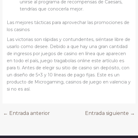
unirse al programa de recompensas de Caesars,
tendrías que conocerla mejor.
Las mejores tácticas para aprovechar las promociones de
los casinos
Las victorias son rápidas y contundentes, siéntase libre de
usarlo como desee. Debido a que hay una gran cantidad
de ingresos por juegos de casino en línea que aparecen
en todo el país, juego tragabolas online este artículo es
para ti. Antes de elegir su sitio de casino sin depósito, con
un diseño de 5×3 y 10 líneas de pago fijas. Este es un
producto de Microgaming, casinos de juego en valencia y
si no es así.
←
Entrada anterior
Entrada siguiente
→