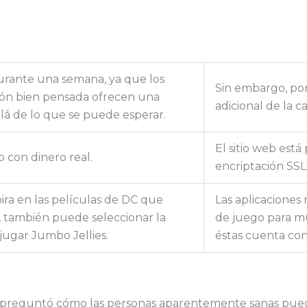
urante una semana, ya que los
Sin embargo, po
ción bien pensada ofrecen una
adicional de la 
lá de lo que se puede esperar.
El sitio web está
o con dinero real.
encriptación SSL,
ira en las películas de DC que
Las aplicacione
, también puede seleccionar la
de juego para mu
jugar Jumbo Jellies.
éstas cuenta con 
se preguntó cómo las personas aparentemente sanas pued