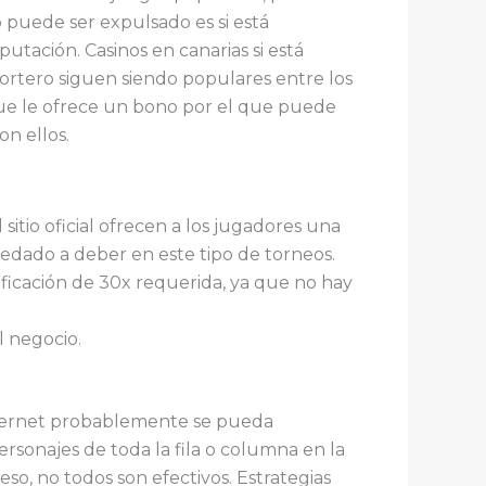
 puede ser expulsado es si está
tación. Casinos en canarias si está
 mortero siguen siendo populares entre los
que le ofrece un bono por el que puede
n ellos.
el sitio oficial ofrecen a los jugadores una
uedado a deber en este tipo de torneos.
ficación de 30x requerida, ya que no hay
l negocio.
Internet probablemente se pueda
rsonajes de toda la fila o columna en la
so, no todos son efectivos. Estrategias