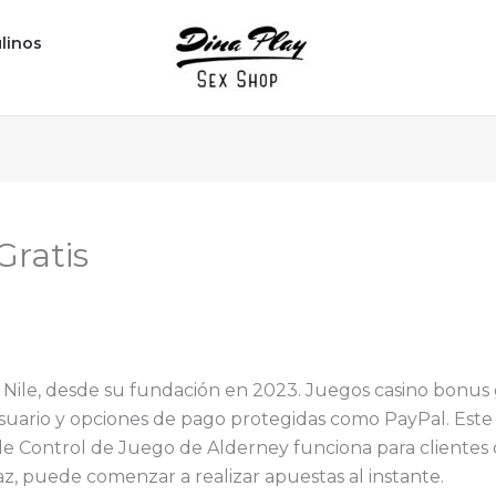
linos
Gratis
Nile, desde su fundación en 2023. Juegos casino bonus g
 usuario y opciones de pago protegidas como PayPal. Est
n de Control de Juego de Alderney funciona para cliente
rfaz, puede comenzar a realizar apuestas al instante.