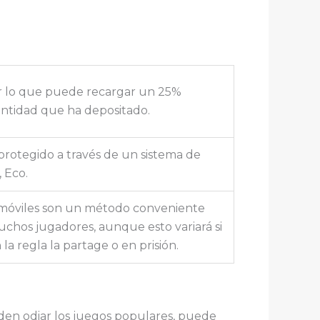
r lo que puede recargar un 25%
cantidad que ha depositado.
 protegido a través de un sistema de
 Eco.
s móviles son un método conveniente
chos jugadores, aunque esto variará si
la regla la partage o en prisión.
en odiar los juegos populares, puede