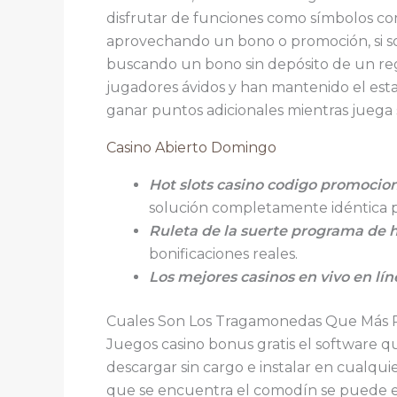
disfrutar de funciones como símbolos com
aprovechando un bono o promoción, si solo
buscando un bono sin depósito de un regal
jugadores ávidos y han mantenido el est
ganar puntos adicionales mientras juega 
Casino Abierto Domingo
Hot slots casino codigo promocio
solución completamente idéntica pa
Ruleta de la suerte programa de 
bonificaciones reales.
Los mejores casinos en vivo en lín
Cuales Son Los Tragamonedas Que Más
Juegos casino bonus gratis el software 
descargar sin cargo e instalar en cualqu
que se encuentra el comodín se puede elim