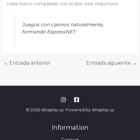
nada nuevo comparado con el sitio web responsive.
Juegos con casinos naturalmente,
formando ExpressNET.
←
Entrada anterior
Entrada siguiente
→
© 2026 dinaplay.uy. Powered by dinaplay.uy
Information