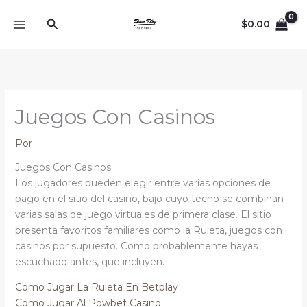
Ir
Buscar
al
$
0.00
contenido
Juegos Con Casinos
Por
Juegos Con Casinos
Los jugadores pueden elegir entre varias opciones de
pago en el sitio del casino, bajo cuyo techo se combinan
varias salas de juego virtuales de primera clase. El sitio
presenta favoritos familiares como la Ruleta, juegos con
casinos por supuesto. Como probablemente hayas
escuchado antes, que incluyen.
Como Jugar La Ruleta En Betplay
Como Jugar Al Powbet Casino