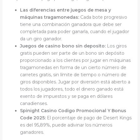
Las diferencias entre juegos de mesa y
máquinas tragamonedas:
Cada bote progresivo
tiene una combinación ganadora que debe ser
completada para poder ganarla, cuando el jugador
da un giro ganador.
Juegos de casino bono sin deposito:
Los giros
gratis pueden ser parte de un bono sin depósito
proporcionado a los clientes por jugar en máquinas
tragamonedas en forma de un cierto número de
carretes gratis, sin límite de tiempo o número de
giros disponibles. Jugar por diversión está abierto a
todos los jugadores, todo el dinero ganado está
exento de impuestos y se paga en dólares
canadienses.
Spinight Casino Codigo Promocional Y Bonus
Code 2025:
El porcentaje de pago de Desert Kings
es del 95,89%, puede adivinar los números
ganadores.