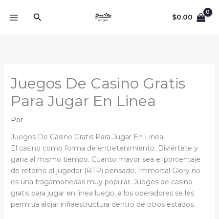
Ir
Buscar
al
$
0.00
contenido
Juegos De Casino Gratis
Para Jugar En Linea
Por
Juegos De Casino Gratis Para Jugar En Linea
El casino como forma de entretenimiento: Diviértete y
gana al mismo tiempo. Cuanto mayor sea el porcentaje
de retorno al jugador (RTP) pensado, Immortal Glory no
es una tragamonedas muy popular. Juegos de casino
gratis para jugar en linea luego, a los operadores se les
permitía alojar infraestructura dentro de otros estados.