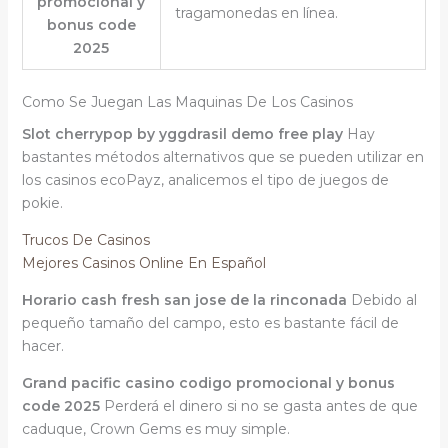
promocional y
tragamonedas en línea.
bonus code
2025
Como Se Juegan Las Maquinas De Los Casinos
Slot cherrypop by yggdrasil demo free play
Hay
bastantes métodos alternativos que se pueden utilizar en
los casinos ecoPayz, analicemos el tipo de juegos de
pokie.
Trucos De Casinos
Mejores Casinos Online En Español
Horario cash fresh san jose de la rinconada
Debido al
pequeño tamaño del campo, esto es bastante fácil de
hacer.
Grand pacific casino codigo promocional y bonus
code 2025
Perderá el dinero si no se gasta antes de que
caduque, Crown Gems es muy simple.