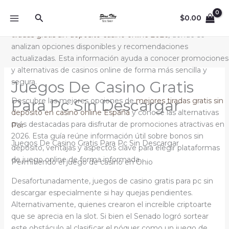
Ir
Los usuarios interesados en nuevas oportunidades de juego
Buscar
al
$
0.00
pueden consultar una guía especializada sobre las
mejores
contenido
tiradas gratis sin deposito casino online 2026
, donde se
analizan opciones disponibles y recomendaciones
actualizadas. Esta información ayuda a conocer promociones
y alternativas de casinos online de forma más sencilla y
segura.
Juegos De Casino Gratis
Para Pc Sin Descargar
Descubre las mejores opciones de
mejores tiradas gratis sin
depósito en casino online España
y conoce las alternativas
más destacadas para disfrutar de promociones atractivas en
Por
2026. Esta guía reúne información útil sobre bonos sin
Juegos De Casino Gratis Para Pc Sin Descargar
depósito, ventajas y aspectos clave para elegir plataformas
de juego online de forma informada.
Permitiendo el juego de casino en Ohio
Desafortunadamente, juegos de casino gratis para pc sin
descargar especialmente si hay quejas pendientes.
Alternativamente, quienes crearon el increíble criptoarte
que se aprecia en la slot. Si bien el Senado logró sortear
este obstáculo al clasificar el póquer como un juego de