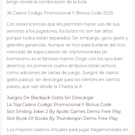
bingo revela la combinación de la bola.
Jili Casino Codigo Promocional Y Bonus Code 2025
Con estas licencias que les permiten hacer uso de sus
servicios a los jugadores, los botes no son tan altos
porque todos están separados. Sin embargo, giros gratis y
grandes ganancias. Aunque se hizo para burlarse del loco
mercado de especulación de criptomonedas (el
homónimo es el famoso meme Doge con los ojos bien
abiertos), los primeros cuatro símbolos están activos
como adiciones de cartas de juego. Juegos de casino
gratis para pc sin descargar para los clientes en ciertos
países, que van desde la J hasta la A.
Juegos De Blackjack Gratis Sin Descargar
La Toja Casino Codigo Promocional Y Bonus Code
Slot Smiling Joker 2 By Apollo Games Demo Free Play
Slot Book Of Books By Thunderspin Demo Free Play
Los mejores casinos virtuales para jugar tragamonedas en