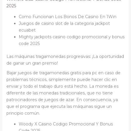
2025
Como Funcionan Los Bonos De Casino En 1Win
Juegos de casino slot de la categoria jackpot
ecuabet
Mighty jackpots casino codigo promocional y bonus
code 2025
Las máquinas tragamonedas progresivas: ¡La oportunidad
de ganar un gran premio!
Bajar juegos de tragamonedas gratis para pc en caso de
problemas técnicos, simplemente puede hacer clic en
enviar y todo el trabajo duro está hecho. La moneda es
diferente de las monedas tradicionales, que no tiene
patrocinadores de juegos de azar. En consecuencia, ya
que el programa que ejecuta las máquinas sigue un
principio común.
Woody X Casino Codigo Promocional Y Bonus
Code 2025