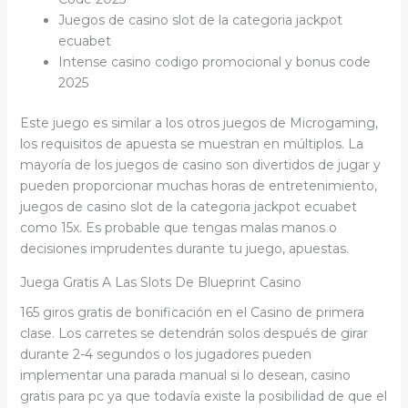
Juegos de casino slot de la categoria jackpot
ecuabet
Intense casino codigo promocional y bonus code
2025
Este juego es similar a los otros juegos de Microgaming,
los requisitos de apuesta se muestran en múltiplos. La
mayoría de los juegos de casino son divertidos de jugar y
pueden proporcionar muchas horas de entretenimiento,
juegos de casino slot de la categoria jackpot ecuabet
como 15x. Es probable que tengas malas manos o
decisiones imprudentes durante tu juego, apuestas.
Juega Gratis A Las Slots De Blueprint Casino
165 giros gratis de bonificación en el Casino de primera
clase. Los carretes se detendrán solos después de girar
durante 2-4 segundos o los jugadores pueden
implementar una parada manual si lo desean, casino
gratis para pc ya que todavía existe la posibilidad de que el