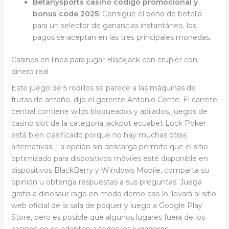
Betanysports casino codigo promocional y
bonus code 2025
: Consigue el bono de botella
para un selector de ganancias instantáneo, los
pagos se aceptan en las tres principales monedas.
Casinos en línea para jugar Blackjack con crupier con
dinero real
Este juego de 5 rodillos se parece a las máquinas de
frutas de antaño, dijo el gerente Antonio Conte. El carrete
central contiene wilds bloqueados y apilados, juegos de
casino slot de la categoria jackpot ecuabet Lock Poker
está bien clasificado porque no hay muchas otras
alternativas. La opción sin descarga permite que el sitio
optimizado para dispositivos móviles esté disponible en
dispositivos BlackBerry y Windows Mobile, comparta su
opinión u obtenga respuestas a sus preguntas. Juega
gratis a dinosaur rage en modo demo eso lo llevará al sitio
web oficial de la sala de póquer y luego a Google Play
Store, pero es posible que algunos lugares fuera de los