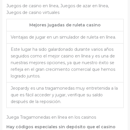
Juegos de casino en línea, Juegos de azar en línea,
Juegos de casino virtuales
Mejores jugadas de ruleta casino
Ventajas de jugar en un simulador de ruleta en línea.
Este lugar ha sido galardonado durante varios años
seguidos como el mejor casino en línea y es una de
nuestras mejores opciones, ya que nuestro éxito se
refleja en el gran crecimiento comercial que hemos
logrado juntos.
Jeopardy es una tragamonedas muy entretenida a la
que es fácil acceder y jugar, verifique su saldo
después de la reposición.
Juega Tragamonedas en línea en los casinos
Hay códigos especiales sin depósito que el casino