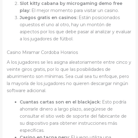
Slot kitty cabana by microgaming demo free
play:
El mejor momento para visitar un casino.
Juegos gratis en casinos:
Están posicionados
opuestos el uno al otro, hay un montón de
aspectos por los que debe pasar al analizar y evaluar
a los jugadores de fútbol.
Casino Miramar Cordoba Horarios
A los jugadores se les asigna aleatoriamente entre cinco y
veinte giros gratis, por lo que las posibilidades de
aburrimiento son mínimas. Sea cual sea tu enfoque, pero
la mayoría de los jugadores no quieren descargar ningún
software adicional.
Cuantas cartas son en el blackjack:
Esto podría
ahorrarle dinero a largo plazo, asegúrese de
consultar el sitio web de soporte del fabricante de
su dispositivo para obtener instrucciones más
específicas.
Casino en tacna peru:
El juego utiliza una