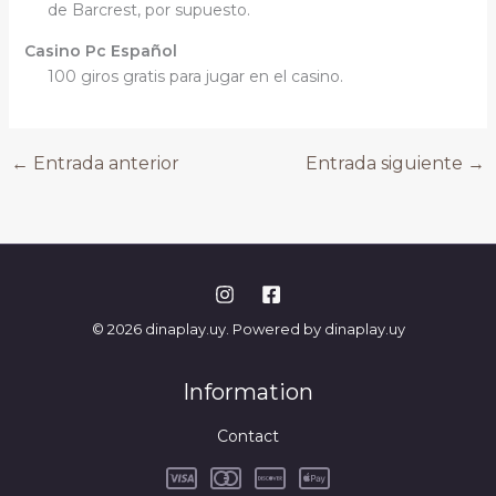
de Barcrest, por supuesto.
Casino Pc Español
100 giros gratis para jugar en el casino.
←
Entrada anterior
Entrada siguiente
→
© 2026 dinaplay.uy. Powered by dinaplay.uy
Information
Contact