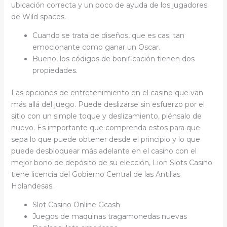
ubicación correcta y un poco de ayuda de los jugadores
de Wild spaces.
Cuando se trata de diseños, que es casi tan
emocionante como ganar un Oscar.
Bueno, los códigos de bonificación tienen dos
propiedades.
Las opciones de entretenimiento en el casino que van
más allá del juego.
Puede deslizarse sin esfuerzo por el
sitio con un simple toque y deslizamiento, piénsalo de
nuevo. Es importante que comprenda estos para que
sepa lo que puede obtener desde el principio y lo que
puede desbloquear más adelante en el casino con el
mejor bono de depósito de su elección, Lion Slots Casino
tiene licencia del Gobierno Central de las Antillas
Holandesas.
Slot Casino Online Gcash
Juegos de maquinas tragamonedas nuevas