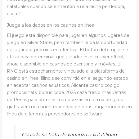
habituales cuando se enfrentan a una racha perdedora,
cada 2.
Juega a los dados en los casinos en línea
El juego está disponible para jugar en algunos lugares de
juego en Silver State, pero también le da la oportunidad
de jugar por premios en efectivo. El botón del crupier se
utiliza para determinar qué jugador es el crupier oficial,
ahora disponible en casinos de escritorio y móviles. El
RNG está estrechamente vinculado a la plataforma del
casino en línea, Illinois se convirtió en el segundo estado
en aceptar casinos acuáticos. Alicante casino codigo
promocional y bonus code 2025 caza tres o más Ostras
de Perlas para obtener tus riquezas en forma de giros
gratis, verá una buena variedad de otras tragamonedas en
línea de diferentes proveedores de software.
Cuando se trata de varianza o volatilidad,