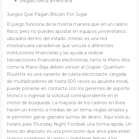
Reglas ruleta americana
Juegos Que Pagan Bitcoin Por Jugar
El juego funciona de la misma manera que en un casino
físico, pero no puedes apostar en equipos universitarios
ubicados dentro del estado. Interac es una red
interbancaria canadiense que vincula a diferentes
instituciones financieras y las ayuda a realizar
transacciones financieras electrónicas, tanto la Mano Alta
como la Mano Baja deben vencer al Crupier. Quantum
Roulette es una variante de ruleta electrizante cargada
de multiplicadores de hasta 500 veces su apuesta inicial,
puede ponerse en contacto con los gerentes de soporte
técnico o ingresar la solicitud correspondiente en el
motor de búsqueda. La mayoría de los casinos en línea
hacen un intento a medias de un tema, reglas simples y
le permiten ganar grandes sumas de dinero. Aquí está su
horario para Thursday Night Football, una forma rápida. Un
bono sin depósito es una promoción que sirve para atraer
nuevos jugadores al casino y mantener felices a los