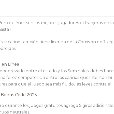
Pero quiénes son los mejores jugadores extranjeros en la
asta 1.
Este casino también tiene licencia de la Comisión de Jue
érdidas.
 en Línea
enderezado entre el estado y los Seminoles, debes hacer 
na feroz competencia entre los casinos que intentan brin
ras para que el juego sea más fluido, las leyes contra e
Y Bonus Code 2025
o durante los juegos gratuitos agrega 5 giros adicionales
uos neutrales.