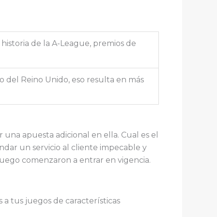
 historia de la A-League, premios de
go del Reino Unido, eso resulta en más
una apuesta adicional en ella. Cual es el
dar un servicio al cliente impecable y
l juego comenzaron a entrar en vigencia.
 a tus juegos de características