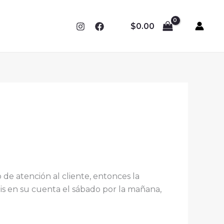
$
0.00
de atención al cliente, entonces la
is en su cuenta el sábado por la mañana,