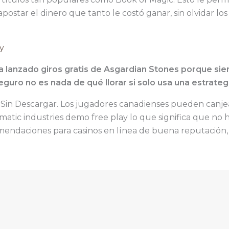
postar el dinero que tanto le costó ganar, sin olvidar los
y
 lanzado giros gratis de Asgardian Stones porque s
guro no es nada de qué llorar si solo usa una estrateg
in Descargar. Los jugadores canadienses pueden canjear
amatic industries demo free play lo que significa que no
omendaciones para casinos en línea de buena reputación,