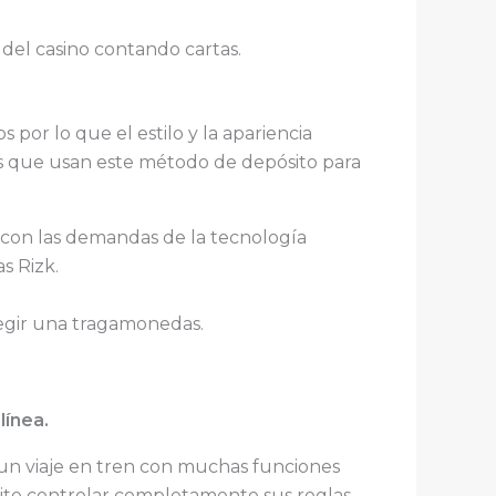
del casino contando cartas.
por lo que el estilo y la apariencia
os que usan este método de depósito para
a con las demandas de la tecnología
s Rizk.
legir una tragamonedas.
línea.
 un viaje en tren con muchas funciones
mite controlar completamente sus reglas