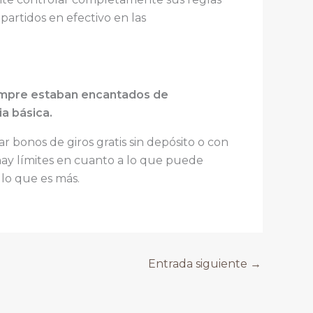
 partidos en efectivo en las
iempre estaban encantados de
ia básica.
 bonos de giros gratis sin depósito o con
 hay límites en cuanto a lo que puede
 lo que es más.
Entrada siguiente
→