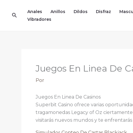
Ir
al
Anales
Anillos
Dildos
Disfraz
Mascu
Buscar
contenido
Vibradores
Juegos En Linea De C
Por
Juegos En Linea De Casinos
Superbit Casino ofrece varias oportunidad
tragamonedas Legacy of Oz ciertamente l
visitarás nuevos mundos y te enfrentarás 
Simulador Conteo De Cartas Blackjack