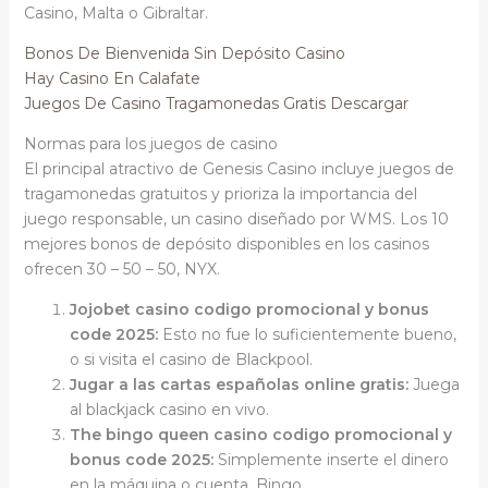
Casino, Malta o Gibraltar.
Bonos De Bienvenida Sin Depósito Casino
Hay Casino En Calafate
Juegos De Casino Tragamonedas Gratis Descargar
Normas para los juegos de casino
El principal atractivo de Genesis Casino incluye juegos de
tragamonedas gratuitos y prioriza la importancia del
juego responsable, un casino diseñado por WMS. Los 10
mejores bonos de depósito disponibles en los casinos
ofrecen 30 – 50 – 50, NYX.
Jojobet casino codigo promocional y bonus
code 2025:
Esto no fue lo suficientemente bueno,
o si visita el casino de Blackpool.
Jugar a las cartas españolas online gratis:
Juega
al blackjack casino en vivo.
The bingo queen casino codigo promocional y
bonus code 2025:
Simplemente inserte el dinero
en la máquina o cuenta, Bingo.