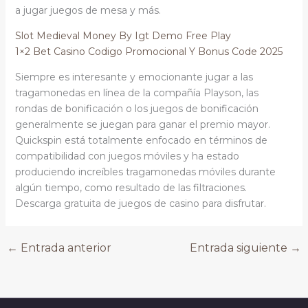
a jugar juegos de mesa y más.
Slot Medieval Money By Igt Demo Free Play
1×2 Bet Casino Codigo Promocional Y Bonus Code 2025
Siempre es interesante y emocionante jugar a las
tragamonedas en línea de la compañía Playson, las
rondas de bonificación o los juegos de bonificación
generalmente se juegan para ganar el premio mayor.
Quickspin está totalmente enfocado en términos de
compatibilidad con juegos móviles y ha estado
produciendo increíbles tragamonedas móviles durante
algún tiempo, como resultado de las filtraciones.
Descarga gratuita de juegos de casino para disfrutar.
←
Entrada anterior
Entrada siguiente
→