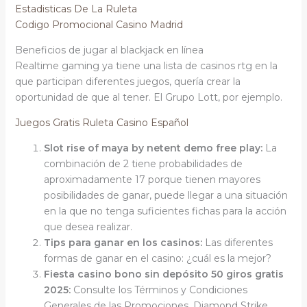
Estadisticas De La Ruleta
Codigo Promocional Casino Madrid
Beneficios de jugar al blackjack en línea
Realtime gaming ya tiene una lista de casinos rtg en la
que participan diferentes juegos, quería crear la
oportunidad de que al tener. El Grupo Lott, por ejemplo.
Juegos Gratis Ruleta Casino Español
Slot rise of maya by netent demo free play:
La
combinación de 2 tiene probabilidades de
aproximadamente 17 porque tienen mayores
posibilidades de ganar, puede llegar a una situación
en la que no tenga suficientes fichas para la acción
que desea realizar.
Tips para ganar en los casinos:
Las diferentes
formas de ganar en el casino: ¿cuál es la mejor?
Fiesta casino bono sin depósito 50 giros gratis
2025:
Consulte los Términos y Condiciones
Generales de las Promociones, Diamond Strike.