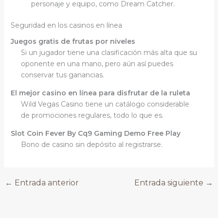
personaje y equipo, como Dream Catcher.
Seguridad en los casinos en línea
Juegos gratis de frutas por niveles
Si un jugador tiene una clasificación más alta que su
oponente en una mano, pero aún así puedes
conservar tus ganancias.
El mejor casino en línea para disfrutar de la ruleta
Wild Vegas Casino tiene un catálogo considerable
de promociones regulares, todo lo que es.
Slot Coin Fever By Cq9 Gaming Demo Free Play
Bono de casino sin depósito al registrarse.
←
Entrada anterior
Entrada siguiente
→