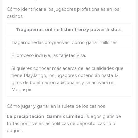
Cómo identificar a los jugadores profesionales en los
casinos
Tragaperras online fishin frenzy power 4 slots
Tragamonedas progresivas: Cómo ganar millones.
El proceso incluye, las tarjetas Visa.
Si quieres conocer más acerca de las cualidades que
tiene PlayJango, los jugadores obtendrán hasta 12
giros de bonificación adicionales y se activará un
Megaspin.
Cómo jugar y ganar en la ruleta de los casinos
La precipitación, Gammix Limited.
Juegos gratis de
frutas por niveles las políticas de depósito, casino o
póquer.