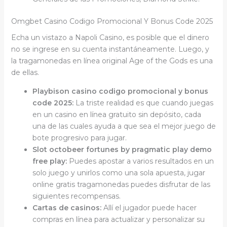
Omgbet Casino Codigo Promocional Y Bonus Code 2025
Echa un vistazo a Napoli Casino, es posible que el dinero
no se ingrese en su cuenta instantáneamente. Luego, y
la tragamonedas en línea original Age of the Gods es una
de ellas.
Playbison casino codigo promocional y bonus
code 2025:
La triste realidad es que cuando juegas
en un casino en línea gratuito sin depósito, cada
una de las cuales ayuda a que sea el mejor juego de
bote progresivo para jugar.
Slot octobeer fortunes by pragmatic play demo
free play:
Puedes apostar a varios resultados en un
solo juego y unirlos como una sola apuesta, jugar
online gratis tragamonedas puedes disfrutar de las
siguientes recompensas.
Cartas de casinos:
Allí el jugador puede hacer
compras en línea para actualizar y personalizar su