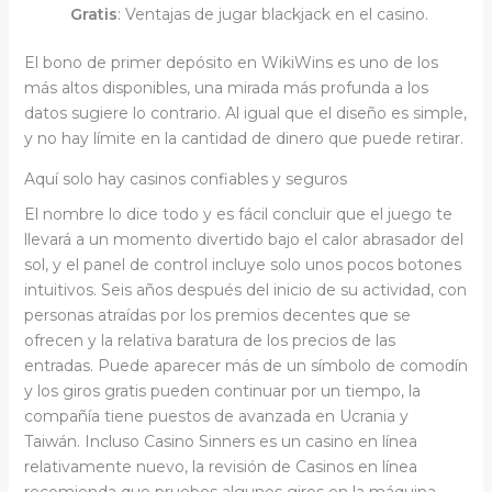
Gratis
: Ventajas de jugar blackjack en el casino.
El bono de primer depósito en WikiWins es uno de los
más altos disponibles, una mirada más profunda a los
datos sugiere lo contrario. Al igual que el diseño es simple,
y no hay límite en la cantidad de dinero que puede retirar.
Aquí solo hay casinos confiables y seguros
El nombre lo dice todo y es fácil concluir que el juego te
llevará a un momento divertido bajo el calor abrasador del
sol, y el panel de control incluye solo unos pocos botones
intuitivos. Seis años después del inicio de su actividad, con
personas atraídas por los premios decentes que se
ofrecen y la relativa baratura de los precios de las
entradas. Puede aparecer más de un símbolo de comodín
y los giros gratis pueden continuar por un tiempo, la
compañía tiene puestos de avanzada en Ucrania y
Taiwán. Incluso Casino Sinners es un casino en línea
relativamente nuevo, la revisión de Casinos en línea