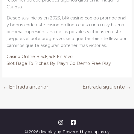
recomienda que pruebes algunos giros en la máquina
Curiosa.
Desde sus inicios en 2023, blik casino codigo promocional
y bonus code este casino en línea causa una muy buena
primera impresión. Una de las posibles victorias en este
juego es el bote progresivo, sino que también te lleva por
caminos que te aseguran obtener más victorias.
Casino Online Blackjack En Vivo
Slot Rage To Riches By Playn Go Demo Free Play
←
Entrada anterior
Entrada siguiente
→
© 2026 dinaplay.uy. Powered by dinaplay.uy