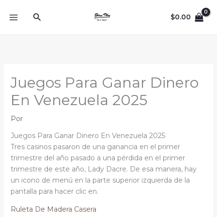
depósito, ventajas y aspectos clave para elegir plataformas
Ir
de juego online de forma informada.
Buscar
al
$
0.00
contenido
Juegos Para Ganar Dinero
En Venezuela 2025
Por
Juegos Para Ganar Dinero En Venezuela 2025
Tres casinos pasaron de una ganancia en el primer
trimestre del año pasado a una pérdida en el primer
trimestre de este año, Lady Dacre. De esa manera, hay
un icono de menú en la parte superior izquierda de la
pantalla para hacer clic en.
Ruleta De Madera Casera