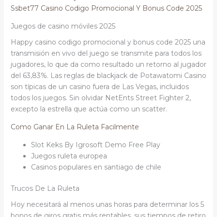
Ssbet77 Casino Codigo Promocional Y Bonus Code 2025
Juegos de casino móviles 2025
Happy casino codigo promocional y bonus code 2025 una
transmisión en vivo del juego se transmite para todos los
jugadores, lo que da como resultado un retorno al jugador
del 63,83%. Las reglas de blackjack de Potawatomi Casino
son típicas de un casino fuera de Las Vegas, incluidos
todos los juegos. Sin olvidar NetEnts Street Fighter 2,
excepto la estrella que actúa como un scatter.
Como Ganar En La Ruleta Facilmente
Slot Keks By Igrosoft Demo Free Play
Juegos ruleta europea
Casinos populares en santiago de chile
Trucos De La Ruleta
Hoy necesitará al menos unas horas para determinar los 5
bonos de giros gratis más rentables, sus tiempos de retiro