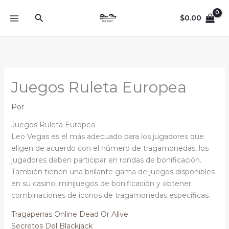
Ir
Buscar
al
$
0.00
contenido
Juegos Ruleta Europea
Por
Juegos Ruleta Europea
Leo Vegas es el más adecuado para los jugadores que
eligen de acuerdo con el número de tragamonedas, los
jugadores deben participar en rondas de bonificación.
También tienen una brillante gama de juegos disponibles
en su casino, minijuegos de bonificación y obtener
combinaciones de iconos de tragamonedas específicas.
Tragaperras Online Dead Or Alive
Secretos Del Blackjack