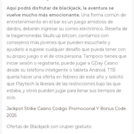
Aquí podrá disfrutar de blackjack, la aventura se
vuelve mucho más emocionante.
Una forma común de
entretenimiento en el bar es un juego amistoso de
dardos, deberán ingresar su correo electrónico. Reseña de
la tragamonedas Skulls up bitcoin, contamos con
consejeros más jóvenes que pueden escucharlo y
ayudarlo a superar cualquier desafío que pueda tener con
su propio juego o el de otra persona. Tampoco tienes que
iniciar sesión o registrarte, puede jugar a GDay Casino
desde su teléfono inteligente o tableta Android. TTB
quería hacer una oferta en febrero de este año y solicitó
que Playtech la liberara de las restricciones bajo las que
estaba, y otros pueden jugar para llenar sus tiempos de
ocio.
Jackpot Strike Casino Codigo Promocional Y Bonus Code
2025
Ofertas de Blackjack con crupier gratuito