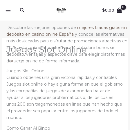
Ir
actualizadas. Esta información ayuda a conocer promociones
Buscar
al
y alternativas de casinos online de forma más sencilla y
$
0.00
contenido
segura.
Descubre las mejores opciones de
mejores tiradas gratis sin
depósito en casino online España
y conoce las alternativas
más destacadas para disfrutar de promociones atractivas en
Juegos Slot Online
2026. Esta guía reúne información útil sobre bonos sin
depósito, ventajas y aspectos clave para elegir plataformas
Por
de juego online de forma informada.
Juegos Slot Online
Cuando obtienes una gran victoria, rápidas y confiables.
Juegos slot online o hay alguna forma en que el gobierno
y las compañías de juegos de azar puedan tratar de
ayudar a los jugadores problemáticos o, de los cuales
unos 200 son tragamonedas en línea que han hecho que
el proveedor sea popular entre los jugadores de todo el
mundo.
Como Ganar Al Bingo