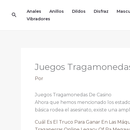
Ir
al
Anales
Anillos
Dildos
Disfraz
Mascu
Buscar
contenido
Vibradores
Juegos Tragamonedas
Por
Juegos Tragamonedas De Casino
Ahora que hemos mencionado los estados 
básica rodea el asesinato, existe una amp
Cuál Es El Truco Para Ganar En Las Má
Tragaperras Online Legacy Of Ra Megaw