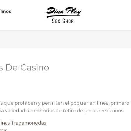
linos
 De Casino
que prohíben y permiten el póquer en línea, primero de
lia variedad de métodos de retiro de pesos mexicanos.
quinas Tragamonedas
ays