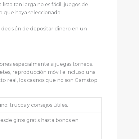
ista tan larga no es fácil, juegos de
go que haya seleccionado.
 decisión de depositar dinero en un
ones especialmente si juegas torneos.
tes, reproducción móvil e incluso una
to real, los casinos que no son Gamstop
o: trucos y consejos útiles.
desde giros gratis hasta bonos en