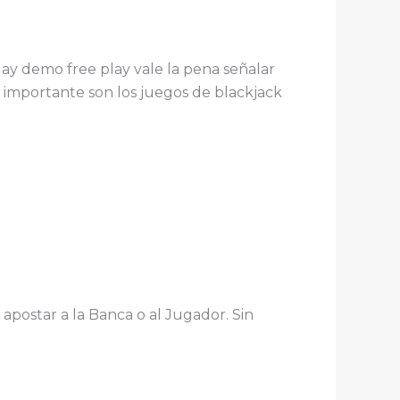
lay demo free play vale la pena señalar
importante son los juegos de blackjack
apostar a la Banca o al Jugador. Sin