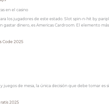
as en el casino
a los jugadores de este estado. Slot spin-n-hit by parip
 gastar dinero, es Americas Cardroom. El elemento más 
s Code 2025
 juegos de mesa, la única decisión que debe tomar es si 
ratis 2025