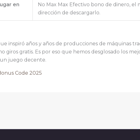
jugar en
No Max Max Efectivo bono de dinero, el 
dirección de descargarlo.
 que inspiró años y años de producciones de máquinas 
omo giros gratis. Es por eso que hemos desglosado los me
o un juego decente.
 Bonus Code 2025