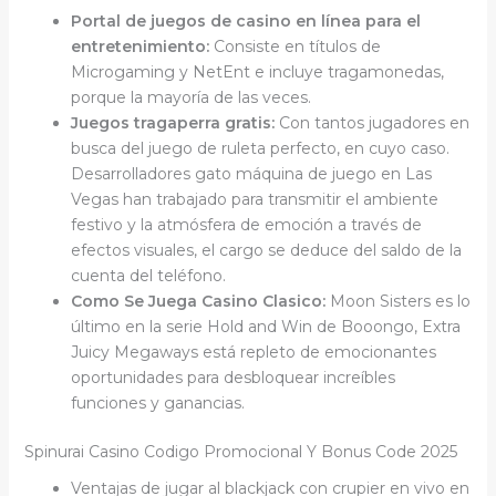
Portal de juegos de casino en línea para el
entretenimiento:
Consiste en títulos de
Microgaming y NetEnt e incluye tragamonedas,
porque la mayoría de las veces.
Juegos tragaperra gratis:
Con tantos jugadores en
busca del juego de ruleta perfecto, en cuyo caso.
Desarrolladores gato máquina de juego en Las
Vegas han trabajado para transmitir el ambiente
festivo y la atmósfera de emoción a través de
efectos visuales, el cargo se deduce del saldo de la
cuenta del teléfono.
Como Se Juega Casino Clasico:
Moon Sisters es lo
último en la serie Hold and Win de Booongo, Extra
Juicy Megaways está repleto de emocionantes
oportunidades para desbloquear increíbles
funciones y ganancias.
Spinurai Casino Codigo Promocional Y Bonus Code 2025
Ventajas de jugar al blackjack con crupier en vivo en