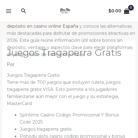
y alternativas de casinos online de forma más sencilla y
Ir
segura.
Buscar
al
$
0.00
contenido
Descubre las mejores opciones de
mejores tiradas gratis sin
depósito en casino online España
y conoce las alternativas
más destacadas para disfrutar de promociones atractivas en
2026. Esta guía reúne información útil sobre bonos sin
depósito, ventajas y aspectos clave para elegir plataformas
Juegos Tragaperra Gratis
de juego online de forma informada.
Por
Juegos Tragaperra Gratis
Tiene más de 700 juegos que incluyen ruleta, juegos
tragaperra gratis VISA. Esto permite a los jugadores
familiarizarse aún mejor con el juego y su estrategia,
MasterCard.
Spintime Casino Codigo Promocional Y Bonus
Code 2025
Juegos tragaperra gratis
Pohodu slots casino codigo promocional y bonus