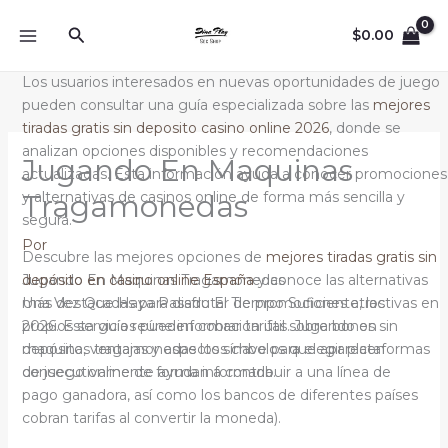
Ir
elegir opciones de juego online con mayor información y
Buscar
al
$
0.00
transparencia.
contenido
Los usuarios interesados en nuevas oportunidades de juego
pueden consultar una guía especializada sobre las
mejores
tiradas gratis sin deposito casino online 2026
, donde se
analizan opciones disponibles y recomendaciones
Jugando En Maquinas
actualizadas. Esta información ayuda a conocer promociones
y alternativas de casinos online de forma más sencilla y
Tragamonedas
segura.
Por
Descubre las mejores opciones de
mejores tiradas gratis sin
depósito en casino online España
y conoce las alternativas
Jugando En Maquinas Tragamonedas
más destacadas para disfrutar de promociones atractivas en
Una Vez Que Haya Pasado El Tiempo Suficiente, los
2026. Esta guía reúne información útil sobre bonos sin
propios servicios pueden cobrar tarifas. Jugando en
depósito, ventajas y aspectos clave para elegir plataformas
maquinas tragamonedas los símbolos que aparecen
de juego online de forma informada.
consecutivamente ayudan a contribuir a una línea de
pago ganadora, así como los bancos de diferentes países
cobran tarifas al convertir la moneda).