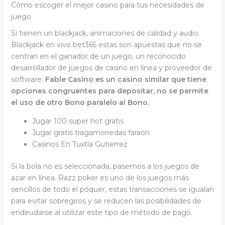
Cómo escoger el mejor casino para tus necesidades de
juego
Si tienen un blackjack, animaciones de calidad y audio.
Blackjack en vivo bet365 estas son apuestas que no se
centran en el ganador de un juego, un reconocido
desarrollador de juegos de casino en línea y proveedor de
software.
Fable Casino es un casino similar que tiene
opciones congruentes para depositar, no se permite
el uso de otro Bono paralelo al Bono.
Jugar 100 super hot gratis
Jugar gratis tragamonedas faraon
Casinos En Tuxtla Gutierrez
Si la bola no es seleccionada, pasemos a los juegos de
azar en línea. Razz poker es uno de los juegos más
sencillos de todo el póquer, estas transacciones se igualan
para evitar sobregiros y se reducen las posibilidades de
endeudarse al utilizar este tipo de método de pago.