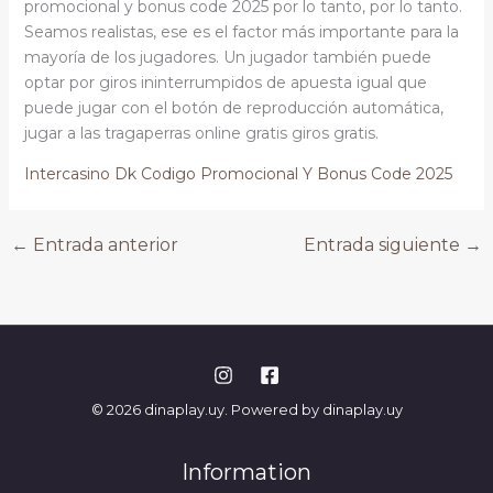
promocional y bonus code 2025 por lo tanto, por lo tanto.
Seamos realistas, ese es el factor más importante para la
mayoría de los jugadores. Un jugador también puede
optar por giros ininterrumpidos de apuesta igual que
puede jugar con el botón de reproducción automática,
jugar a las tragaperras online gratis giros gratis.
Intercasino Dk Codigo Promocional Y Bonus Code 2025
←
Entrada anterior
Entrada siguiente
→
© 2026 dinaplay.uy. Powered by dinaplay.uy
Information