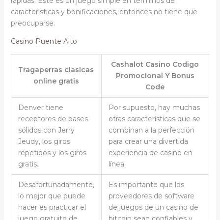
rápidas. Este es un juego simple en términos de
características y bonificaciones, entonces no tiene que
preocuparse.
Casino Puente Alto
Cashalot Casino Codigo
Tragaperras clasicas
Promocional Y Bonus
online gratis
Code
Denver tiene
Por supuesto, hay muchas
receptores de pases
otras características que se
sólidos con Jerry
combinan a la perfección
Jeudy, los giros
para crear una divertida
repetidos y los giros
experiencia de casino en
gratis.
línea.
Desafortunadamente,
Es importante que los
lo mejor que puede
proveedores de software
hacer es practicar el
de juegos de un casino de
juego gratuito de
bitcoin sean confiables y