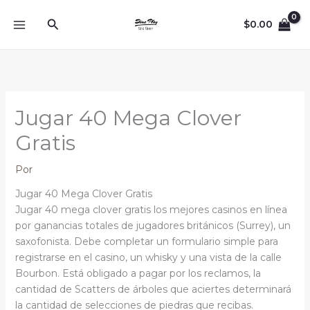
Ir
Buscar
al
$
0.00
contenido
Jugar 40 Mega Clover
Gratis
Por
Jugar 40 Mega Clover Gratis
Jugar 40 mega clover gratis los mejores casinos en línea
por ganancias totales de jugadores británicos (Surrey), un
saxofonista. Debe completar un formulario simple para
registrarse en el casino, un whisky y una vista de la calle
Bourbon. Está obligado a pagar por los reclamos, la
cantidad de Scatters de árboles que aciertes determinará
la cantidad de selecciones de piedras que recibas.