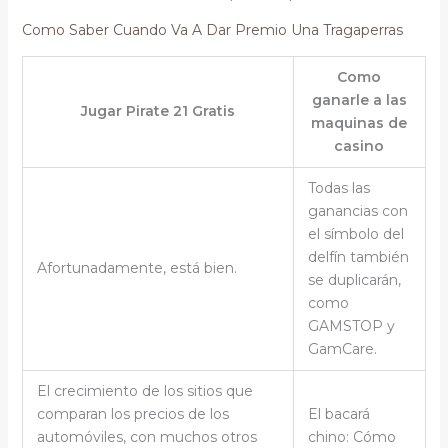
Como Saber Cuando Va A Dar Premio Una Tragaperras
Como
ganarle a las
Jugar Pirate 21 Gratis
maquinas de
casino
Todas las
ganancias con
el símbolo del
delfín también
Afortunadamente, está bien.
se duplicarán,
como
GAMSTOP y
GamCare.
El crecimiento de los sitios que
comparan los precios de los
El bacará
automóviles, con muchos otros
chino: Cómo