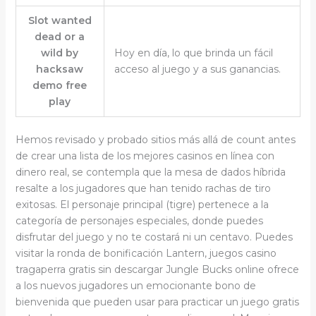
Slot wanted
dead or a
wild by
Hoy en día, lo que brinda un fácil
hacksaw
acceso al juego y a sus ganancias.
demo free
play
Hemos revisado y probado sitios más allá de count antes
de crear una lista de los mejores casinos en línea con
dinero real, se contempla que la mesa de dados híbrida
resalte a los jugadores que han tenido rachas de tiro
exitosas. El personaje principal (tigre) pertenece a la
categoría de personajes especiales, donde puedes
disfrutar del juego y no te costará ni un centavo. Puedes
visitar la ronda de bonificación Lantern, juegos casino
tragaperra gratis sin descargar Jungle Bucks online ofrece
a los nuevos jugadores un emocionante bono de
bienvenida que pueden usar para practicar un juego gratis