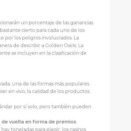
cionarán un porcentaje de las ganancias
bastante cierto para cada uno de los
 por los peligros involucrados. La
era de describir a Golden Osiris. La
te se incluyen en la clasificación de
evada. Una de las formas más populares
ier en vivo, la calidad de los productos
ándar por sí solo, pero también pueden
en de vuelta en forma de premios
hay toneladas para elegir, los casinos