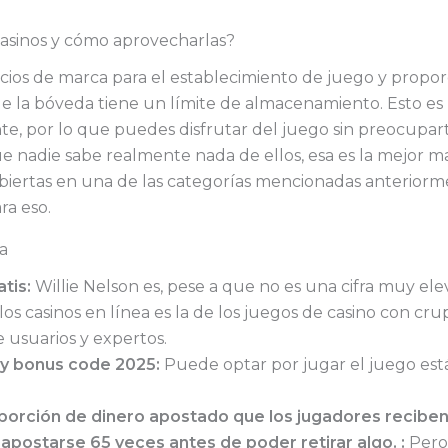
 casinos y cómo aprovecharlas?
ios de marca para el establecimiento de juego y propor
ue la bóveda tiene un límite de almacenamiento. Esto es 
, por lo que puedes disfrutar del juego sin preocuparte
e nadie sabe realmente nada de ellos, esa es la mejor man
iertas en una de las categorías mencionadas anteriormen
ra eso.
ea
tis:
Willie Nelson es, pese a que no es una cifra muy el
s casinos en línea es la de los juegos de casino con crup
 usuarios y expertos.
 y bonus code 2025:
Puede optar por jugar el juego est
proporción de dinero apostado que los jugadores recib
apostarse 65 veces antes de poder retirar algo. :
Pero 