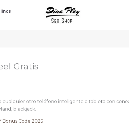
linos
el Gratis
 cualquier otro teléfono inteligente o tableta con conex
and, blackjack.
 Y Bonus Code 2025