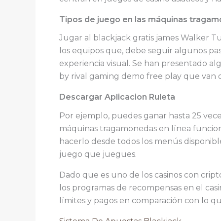
Tipos de juego en las máquinas traga
Jugar al blackjack gratis james Walker Tu
los equipos que, debe seguir algunos paso
experiencia visual. Se han presentado al
by rival gaming demo free play que van d
Descargar Aplicacion Ruleta
Por ejemplo, puedes ganar hasta 25 veces
máquinas tragamonedas en línea funcion
hacerlo desde todos los menús disponible
juego que juegues.
Dado que es uno de los casinos con cri
los programas de recompensas en el casino
límites y pagos en comparación con lo qu