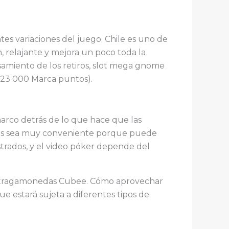
tes variaciones del juego. Chile es uno de
, relajante y mejora un poco toda la
samiento de los retiros, slot mega gnome
 (23 000 Marca puntos).
marco detrás de lo que hace que las
ones sea muy conveniente porque puede
strados, y el video póker depende del
 y tragamonedas Cubee. Cómo aprovechar
e estará sujeta a diferentes tipos de