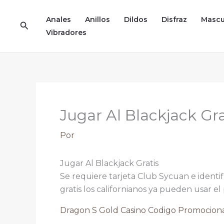
Ir
al
Anales
Anillos
Dildos
Disfraz
Mascu
Buscar
contenido
Vibradores
Jugar Al Blackjack Gra
Por
Jugar Al Blackjack Gratis
Se requiere tarjeta Club Sycuan e identif
gratis los californianos ya pueden usar 
Dragon S Gold Casino Codigo Promocion