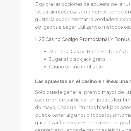
Explora las opciones de apuesta de la rul
las siguientes cosas que hemos tenido en cu
gustaría experimentar la verdadera experi
obligados a pagar utilizando métodos es
H25 Casino Codigo Promocional Y Bonus
Monarca Casino Bono Sin Depósito 5
Jugar al blackjack gratis
Casino online confiable
Las apuestas en el casino en línea: una
Solo puede ganar el premio mayor de Luck
aseguren de participar en juegos legítim
de mayo, Cheque. Puntos blackjack además
puede tener algunos o todos los síntomas 
garantizar los mejores rendimientos posib
centran en juegos de casino asiáticos y h