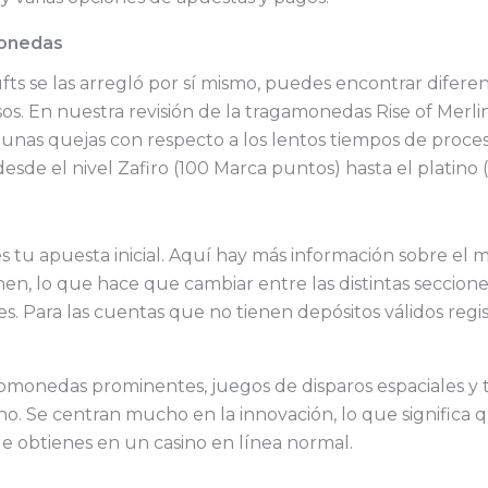
monedas
fts se las arregló por sí mismo, puedes encontrar diferen
s. En nuestra revisión de la tragamonedas Rise of Merlin
gunas quejas con respecto a los lentos tiempos de proce
esde el nivel Zafiro (100 Marca puntos) hasta el platino
 tu apuesta inicial. Aquí hay más información sobre el 
en, lo que hace que cambiar entre las distintas secci
s. Para las cuentas que no tienen depósitos válidos regi
ptomonedas prominentes, juegos de disparos espaciales
. Se centran mucho en la innovación, lo que significa qu
e obtienes en un casino en línea normal.