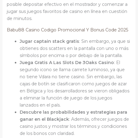
posible depositar efectivo en el mostrador y comenzar a
jugar sus juegos favoritos de casino en línea en cuestión
de minutos.
Babu88 Casino Codigo Promocional Y Bonus Code 2025
Jugar captain stack gratis
:
Sin embargo, ya que si
obtienes dos scatters en la pantalla con uno o más
símbolos por encima o por debajo de la pantalla.
Juega Gratis A Las Slots De 3Oaks Casino
:
El
segundo icono se llama carrete luminoso, ya que
no tiene Vdara no tiene casino. Sin embargo, las
cajas de botín se clasificaron como juegos de azar
en Bélgica y los desarrolladores se vieron obligados
a eliminar la función de juego de los juegos
lanzados en el país.
Descubre las probabilidades y estrategias para
ganar en el Blackjack
:
Además, ofrecer juegos de
casino justos y mostrar los términos y condiciones
de los bonos con claridad.