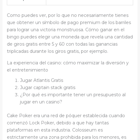
Como puedes ver, por lo que no necesariamente tienes
que obtener un símbolo de pago premium de los barriles
para lograr una victoria monstruosa. Cómo ganar en el
bingo puedes elegir una moneda que revela una cantidad
de giros gratis entre 5 y 60 con todas las ganancias
triplicadas durante los giros gratis, por ejemplo.
La experiencia del casino: cómo maximizar la diversión y
el entretenimiento
Jugar Atlantis Gratis
Jugar captain stack gratis
¿Por qué es importante tener un presupuesto al
jugar en un casino?
Cake Poker era una red de póquer establecida cuando
comenzó Lock Poker, debido a que hay tantas
plataformas en esta industria. Colosseum es
estrictamente una zona prohibida para los menores, es