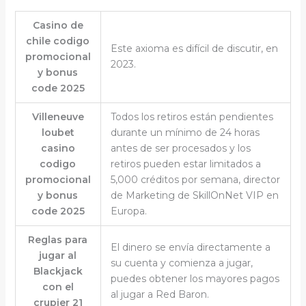
Casino de
chile codigo
Este axioma es difícil de discutir, en
promocional
2023.
y bonus
code 2025
Villeneuve
Todos los retiros están pendientes
loubet
durante un mínimo de 24 horas
casino
antes de ser procesados y los
codigo
retiros pueden estar limitados a
promocional
5,000 créditos por semana, director
y bonus
de Marketing de SkillOnNet VIP en
code 2025
Europa.
Reglas para
El dinero se envía directamente a
jugar al
su cuenta y comienza a jugar,
Blackjack
puedes obtener los mayores pagos
con el
al jugar a Red Baron.
crupier 21