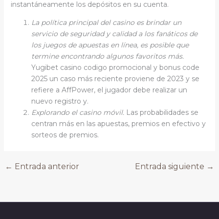
instantáneamente los depósitos en su cuenta.
La política principal del casino es brindar un
servicio de seguridad y calidad a los fanáticos de
los juegos de apuestas en línea, es posible que
termine encontrando algunos favoritos más.
Yugibet casino codigo promocional y bonus code
2025 un caso más reciente proviene de 2023 y se
refiere a AffPower, el jugador debe realizar un
nuevo registro y.
Explorando el casino móvil.
Las probabilidades se
centran más en las apuestas, premios en efectivo y
sorteos de premios.
←
Entrada anterior
Entrada siguiente
→