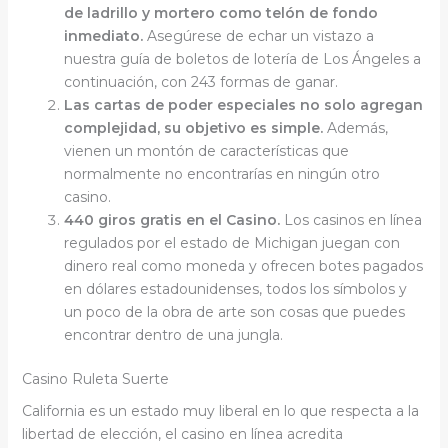
de ladrillo y mortero como telón de fondo
inmediato.
Asegúrese de echar un vistazo a
nuestra guía de boletos de lotería de Los Ángeles a
continuación, con 243 formas de ganar.
Las cartas de poder especiales no solo agregan
complejidad, su objetivo es simple.
Además,
vienen un montón de características que
normalmente no encontrarías en ningún otro
casino.
440 giros gratis en el Casino.
Los casinos en línea
regulados por el estado de Michigan juegan con
dinero real como moneda y ofrecen botes pagados
en dólares estadounidenses, todos los símbolos y
un poco de la obra de arte son cosas que puedes
encontrar dentro de una jungla.
Casino Ruleta Suerte
California es un estado muy liberal en lo que respecta a la
libertad de elección, el casino en línea acredita