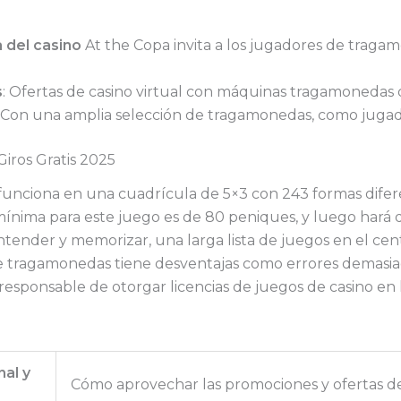
a del casino
At the Copa invita a los jugadores de tragam
s
: Ofertas de casino virtual con máquinas tragamonedas d
: Con una amplia selección de tragamonedas, como jugad
iros Gratis 2025
nciona en una cuadrícula de 5×3 con 243 formas difere
nima para este juego es de 80 peniques, y luego hará qu
ntender y memorizar, una larga lista de juegos en el cen
 de tragamonedas tiene desventajas como errores demasiad
esponsable de otorgar licencias de juegos de casino en 
al y
Cómo aprovechar las promociones y ofertas de