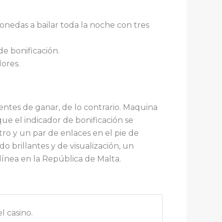
onedas a bailar toda la noche con tres
e bonificación.
ores.
ntes de ganar, de lo contrario. Maquina
e el indicador de bonificación se
tro y un par de enlaces en el pie de
o brillantes y de visualización, un
línea en la República de Malta.
l casino.