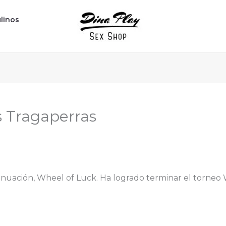
linos
s Tragaperras
inuación, Wheel of Luck. Ha logrado terminar el torneo 