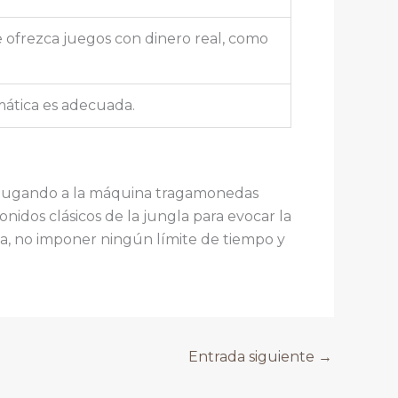
e ofrezca juegos con dinero real, como
mática es adecuada.
ta jugando a la máquina tragamonedas
nidos clásicos de la jungla para evocar la
a, no imponer ningún límite de tiempo y
Entrada siguiente
→