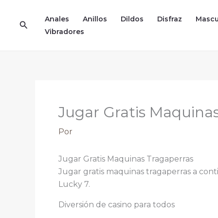
Ir
al
Anales
Anillos
Dildos
Disfraz
Mascu
Buscar
contenido
Vibradores
Jugar Gratis Maquina
Por
Jugar Gratis Maquinas Tragaperras
Jugar gratis maquinas tragaperras a cont
Lucky 7.
Diversión de casino para todos