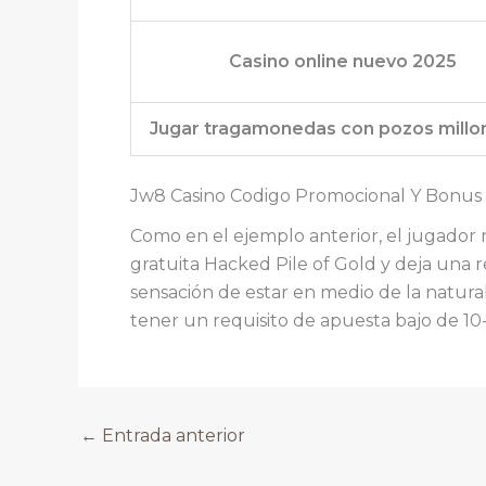
Casino online nuevo 2025
Jugar tragamonedas con pozos millo
Jw8 Casino Codigo Promocional Y Bonus
Como en el ejemplo anterior, el jugador 
gratuita Hacked Pile of Gold y deja una r
sensación de estar en medio de la natur
tener un requisito de apuesta bajo de 10
←
Entrada anterior