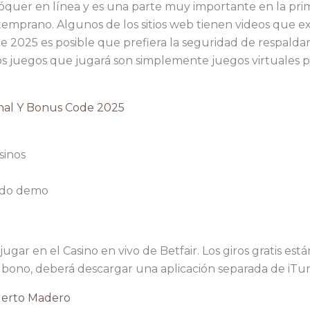
uer en línea y es una parte muy importante en la prime
prano. Algunos de los sitios web tienen videos que ex
 2025 es posible que prefiera la seguridad de respaldarl
 los juegos que jugará son simplemente juegos virtuales 
nal Y Bonus Code 2025
sinos
modo demo
ar en el Casino en vivo de Betfair. Los giros gratis está
bono, deberá descargar una aplicación separada de iTu
uerto Madero