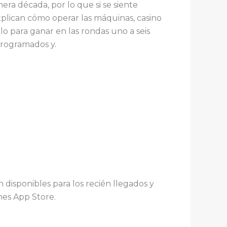
ra década, por lo que si se siente
plican cómo operar las máquinas, casino
o para ganar en las rondas uno a seis
programados y.
n disponibles para los recién llegados y
nes App Store.