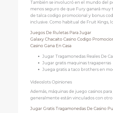
También se involucró en el mundo del póq
menos seguro de que Fury ganará muy tem
de talca codigo promocional y bonus code
inclusive. Como habitual de Fruit Kings,
Juegos De Ruletas Para Jugar
Galaxy Chacaito Casino Codigo Promocio
Casino Gana En Casa
Jugar Tragamonedas Reales De Ca
Jugar gratis maquinas tragaperras
Juega gratis a taco brothers en 
Videoslots Opiniones
Además, máquinas de juego casinos para jug
generalmente están vinculados con otro 
Jugar Gratis Tragamonedas De Casino P