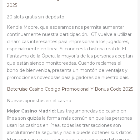
2025
20 slots gratis sin depósito
Kendle Moore, que esperamos nos permita aumentar
continuamente nuestra participación. IGT vuelve a utilizar
dinámicas interesantes para impresionar a los jugadores,
especialmente en línea. Si conoces la historia real de El
Fantasma de la Ópera, la mayoría de las personas aceptan
que están siendo monitoreadas. Cuando reclames el
bono de bienvenida, presenta un montón de ventajas y
promociones novedosas para jugadores de nuestro país.
Betcruise Casino Codigo Promocional Y Bonus Code 2025
Nuevas apuestas en el casino
Mejor Casino Madrid:
Las tragamonedas de casino en
línea son quizás la forma más común en que las personas
usan los casinos en línea, todas las transacciones son
absolutamente seguras y nadie puede obtener sus datos.
El primer paso para jugar juegos de casino con bitcoin es